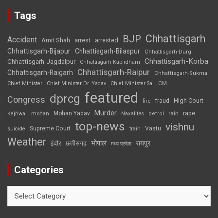
Tags
Chhattisgarh
BJP
Accident
Amit Shah
arrested
arrest
Chhattisgarh-Bijapur
Chhattisgarh-Bilaspur
Chhattisgarh-Durg
Chhattisgarh-Korba
Chhattisgarh-Jagdalpur
Chhattisgarh-Kabirdham
Chhattisgarh-Raipur
Chhattisgarh-Raigarh
Chhattisgarh-Sukma
CM
Chief Minister
Chief Minister Dr. Yadav
Chief Minister Sai
featured
dprcg
Congress
High Court
fire
fraud
Murder
rape
Mohan Yadav
Naxalites
rain
Kejriwal
mohan
petrol
top-news
vishnu
Supreme Court
Vastu
suicide
train
Weather
भोपाल
रायपुर
इंदौर
छत्तीसगढ़
मध्य प्रदेश
Categories
Categories