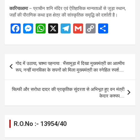
कारियाआमा
– प्राचीन शनि मंदिर एवं ऐतिहासिक मान्यताओं से जुड़ा स्थान,
जहाँ की पौराणिक कथा इस क्षेत्र की सांस्कृतिक समृद्धि को दर्शाती है।
F
M
W
X
T
G
C
S
a
es
h
el
m
o
h
ce
se
at
e
ail
py
ar
b
n
s
gr
Li
e
Post
गोद में उठाया, चश्मा पहनाया : भैंसामुड़ा में दिखा मुख्यमंत्री का आत्मीय
o
g
A
a
n
navigation
रूप, नन्हीं मानविका के सपनों को मिला मुख्यमंत्री का स्नेहिल स्पर्श…..
o
er
p
m
k
k
p
चिल्फी और सरोधा दादर की प्राकृतिक सुंदरता से अभिभूत हुए वन मंत्री
केदार कश्यप…..
R.O.No :- 13954/40