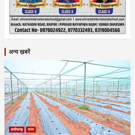
अन्य ख़बरें
छत्तीसगढ़
राज्य