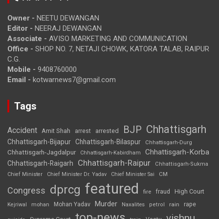
Owner -
NEETU DEWANGAN
Editor -
NEERAJ DEWANGAN
Associate -
AVISO MARKETING AND COMMUNICATION
Office -
SHOP NO. 7, NETAJI CHOWK, KATORA TALAB, RAIPUR
C.G.
Mobile -
9408760000
Email -
kotwarnews7@gmail.com
Tags
Chhattisgarh
BJP
Accident
Amit Shah
arrested
arrest
Chhattisgarh-Bijapur
Chhattisgarh-Bilaspur
Chhattisgarh-Durg
Chhattisgarh-Korba
Chhattisgarh-Jagdalpur
Chhattisgarh-Kabirdham
Chhattisgarh-Raipur
Chhattisgarh-Raigarh
Chhattisgarh-Sukma
CM
Chief Minister
Chief Minister Dr. Yadav
Chief Minister Sai
featured
dprcg
Congress
High Court
fire
fraud
Murder
rape
Mohan Yadav
Naxalites
rain
Kejriwal
mohan
petrol
top-news
vishnu