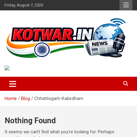
Skip
Friday, August 7, 2026
to
content
Voice of Rural India
kotwar.in
Home
Blog
Chhattisgarh-Kabirdham
Nothing Found
It seems we can’t find what you’re looking for. Perhaps