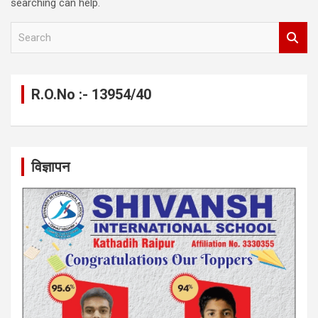
searching can help.
S
e
a
r
c
R.O.No :- 13954/40
h
विज्ञापन