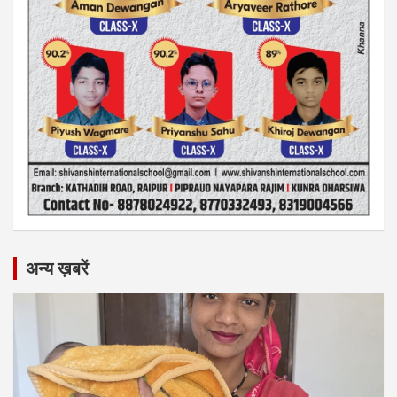
अन्य ख़बरें