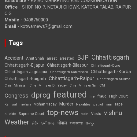
Associate -
AVISO MARKETING AND COMMUNICATION
Office -
SHOP NO. 7, NETAJI CHOWK, KATORA TALAB, RAIPUR
C.G.
Mobile -
9408760000
Email -
kotwarnews7@gmail.com
Tags
Chhattisgarh
BJP
Accident
Amit Shah
arrested
arrest
Chhattisgarh-Bijapur
Chhattisgarh-Bilaspur
Chhattisgarh-Durg
Chhattisgarh-Korba
Chhattisgarh-Jagdalpur
Chhattisgarh-Kabirdham
Chhattisgarh-Raipur
Chhattisgarh-Raigarh
Chhattisgarh-Sukma
CM
Chief Minister
Chief Minister Dr. Yadav
Chief Minister Sai
featured
dprcg
Congress
High Court
fire
fraud
Murder
rape
Mohan Yadav
Naxalites
rain
Kejriwal
mohan
petrol
top-news
vishnu
Supreme Court
Vastu
suicide
train
Weather
भोपाल
रायपुर
इंदौर
छत्तीसगढ़
मध्य प्रदेश