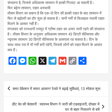
संभावना है, जिससे अधिकतम तापमान में हल्की गिरावट आ सकती है।
फिर बढ़ेगा तापमान, राहत अस्थायी
मौसम विभाग का कहना है कि एक-दो दिन की हल्की राहत के बाद तापमान में
फिर से बढ़ोतरी का दौर शुरू हो सकता है। यानी गर्मी से फिलहाल स्थायी राहत
मिलने के आसार नहीं हैं।
मंगलवार को राजधानी रायपुर में ग्रीष्म लहर का असर जारी रहने की संभावना
है। मौसम विभाग के अनुसार अधिकतम तापमान 43 डिग्री सेल्सियस और
न्यूनतम तापमान 30 डिग्री सेल्सियस के आसपास रह सकता है। दिन के
साथ-साथ रात में भी गर्मी बनी रहेगी, जिससे लोगों को राहत मिलने के आसार
कम हैं।
F
M
W
X
T
G
C
S
a
es
h
el
m
o
h
ce
se
at
e
ail
py
ar
b
n
s
gr
Li
e
Post
समर वेकेशन में सफर आसान! रेलवे ने बढ़ाई सुविधाएं, 13 स्पेशल शुरू
o
g
A
a
n
navigation
o
er
p
m
k
हीट वेव की चेतावनी : स्वास्थ्य विभाग ने जारी की एडवाइजरी, दोपहर में
k
p
घर से बाहर निकलने से बचें