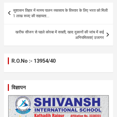
b
n
s
gr
Li
e
Post
सुशासन तिहार में मत्स्य पालन व्यवसाय के विस्तार के लिए भरत को मिली
o
g
A
a
n
navigation
1 लाख रूपए की सहायता….
o
er
p
m
k
k
p
खरीफ सीजन से पहले कोरबा में सख्ती, खाद दुकानों की जांच में कई
अनियमितताएं उजागर
R.O.No :- 13954/40
विज्ञापन