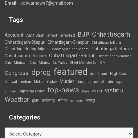
Email -
kotwarnews7@gmail.com
Tags
Chhattisgarh
BJP
Accident
Amit Shah
arrested
arrest
Chhattisgarh-Bijapur
Chhattisgarh-Bilaspur
Chhattisgarh-Durg
Chhattisgarh-Korba
Chhattisgarh-Jagdalpur
Chhattisgarh-Kabirdham
Chhattisgarh-Raipur
Chhattisgarh-Raigarh
Chhattisgarh-Sukma
CM
Chief Minister
Chief Minister Dr. Yadav
Chief Minister Sai
featured
dprcg
Congress
High Court
fire
fraud
Murder
rape
Mohan Yadav
Naxalites
rain
Kejriwal
mohan
petrol
top-news
vishnu
Supreme Court
Vastu
suicide
train
Weather
भोपाल
रायपुर
इंदौर
छत्तीसगढ़
मध्य प्रदेश
Categories
Categories