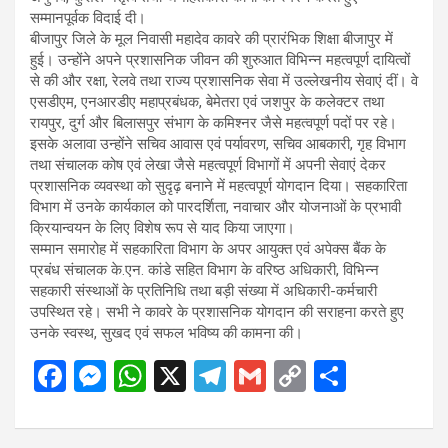
सम्मानपूर्वक विदाई दी।
बीजापुर जिले के मूल निवासी महादेव कावरे की प्रारंभिक शिक्षा बीजापुर में
हुई। उन्होंने अपने प्रशासनिक जीवन की शुरुआत विभिन्न महत्वपूर्ण दायित्वों
से की और रक्षा, रेलवे तथा राज्य प्रशासनिक सेवा में उल्लेखनीय सेवाएं दीं। वे
एसडीएम, एनआरडीए महाप्रबंधक, बेमेतरा एवं जशपुर के कलेक्टर तथा
रायपुर, दुर्ग और बिलासपुर संभाग के कमिश्नर जैसे महत्वपूर्ण पदों पर रहे।
इसके अलावा उन्होंने सचिव आवास एवं पर्यावरण, सचिव आबकारी, गृह विभाग
तथा संचालक कोष एवं लेखा जैसे महत्वपूर्ण विभागों में अपनी सेवाएं देकर
प्रशासनिक व्यवस्था को सुदृढ़ बनाने में महत्वपूर्ण योगदान दिया। सहकारिता
विभाग में उनके कार्यकाल को पारदर्शिता, नवाचार और योजनाओं के प्रभावी
क्रियान्वयन के लिए विशेष रूप से याद किया जाएगा।
सम्मान समारोह में सहकारिता विभाग के अपर आयुक्त एवं अपेक्स बैंक के
प्रबंध संचालक के.एन. कांडे सहित विभाग के वरिष्ठ अधिकारी, विभिन्न
सहकारी संस्थाओं के प्रतिनिधि तथा बड़ी संख्या में अधिकारी-कर्मचारी
उपस्थित रहे। सभी ने कावरे के प्रशासनिक योगदान की सराहना करते हुए
उनके स्वस्थ, सुखद एवं सफल भविष्य की कामना की।
F
M
W
X
T
G
C
S
a
es
h
el
m
o
h
ce
se
at
e
ail
py
ar