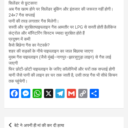
सिलेंडर से छुटकारा
अब गैस खत्म होने पर सिलेंडर बुकिंग और इंतजार की जरूरत नहीं होगी।
24×7 गैस सप्लाई
पानी की तरह लगातार गैस मिलेगी।
सस्ती और सुरक्षितपाइपलाइन गैस आमतौर पर LPG से सस्ती होती हैलीकेज
कंट्रोल और मॉनिटरिंग सिस्टम ज्यादा सुरक्षित होते हैं
प्रदूषण में कमी
कैसे बिछेगा गैस का नेटवर्क?
शहर की सड़कों के नीचे पाइपलाइन का जाल बिछाया जाएगा
मुख्य गैस पाइपलाइन (जैसे मुंबई–नागपुर–झारसुगुड़ा लाइन) से गैस लाई
जाएगी
फिर छोटी-छोटी पाइपलाइन के जरिए कॉलोनियों और घरों तक सप्लाई होगी
यानी जैसे पानी की लाइन हर घर तक जाती है, उसी तरह गैस भी सीधे किचन
तक पहुंचेगी।
F
M
W
X
T
G
C
S
a
es
h
el
m
o
h
ce
se
at
e
ail
py
ar
b
n
s
gr
Li
e
Post
बेटे ने अपनी ही मां की कर दी हत्या