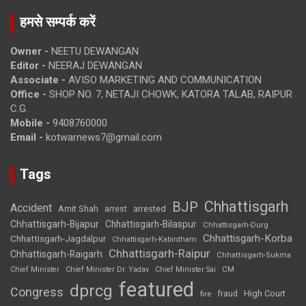
हमसे सम्पर्क करें
Owner -
NEETU DEWANGAN
Editor -
NEERAJ DEWANGAN
Associate -
AVISO MARKETING AND COMMUNICATION
Office -
SHOP NO. 7, NETAJI CHOWK, KATORA TALAB, RAIPUR
C.G.
Mobile -
9408760000
Email -
kotwarnews7@gmail.com
Tags
Chhattisgarh
BJP
Accident
Amit Shah
arrested
arrest
Chhattisgarh-Bijapur
Chhattisgarh-Bilaspur
Chhattisgarh-Durg
Chhattisgarh-Korba
Chhattisgarh-Jagdalpur
Chhattisgarh-Kabirdham
Chhattisgarh-Raipur
Chhattisgarh-Raigarh
Chhattisgarh-Sukma
CM
Chief Minister
Chief Minister Dr. Yadav
Chief Minister Sai
featured
dprcg
Congress
High Court
fire
fraud