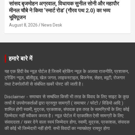
सांसद बृजमोहन अग्रवाल, विधायक सुनील सोनी और महापौर
मीनल चौबे ने किया ‘स्मार्ट रोड’ (गौरव पथ 2.0) का भव्य
भूमिपूजन
August 8, 2026
News Desk
हमारे बारे में
यह एक हिंदी वेब न्यूज़ पोर्टल है जिसमें ब्रेकिंग न्यूज़ के अलावा राजनीति, प्रशासन,
ट्रेंडिंग न्यूज, बॉलीवुड, खेल जगत, लाइफस्टाइल, बिजनेस, सेहत, ब्यूटी, रोजगार
तथा टेक्नोलॉजी से संबंधित खबरें पोस्ट की जाती है।
Disclaimer - समाचार से सम्बंधित किसी भी तरह के विवाद के लिए साइट के कुछ
तत्वों में उपयोगकर्ताओं द्वारा प्रस्तुत सामग्री ( समाचार / फोटो / विडियो आदि )
शामिल होगी स्वामी, मुद्रक, प्रकाशक, संपादक इस तरह के सामग्रियों के लिए कोई
ज़िम्मेदार नहीं स्वीकार करता है। न्यूज़ पोर्टल में प्रकाशित ऐसी सामग्री के लिए
संवाददाता / खबर देने वाला स्वयं जिम्मेदार होगा, स्वामी, मुद्रक, प्रकाशक, संपादक
की कोई भी जिम्मेदारी नहीं होगी. सभी विवादों का न्यायक्षेत्र रायपुर होगा