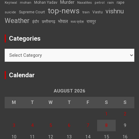
Murder
rape
Mohan Yadav
Naxalites
rain
Kejriwal
mohan
petrol
top-news
vishnu
Supreme Court
Vastu
suicide
train
Weather
भोपाल
रायपुर
इंदौर
छत्तीसगढ़
मध्य प्रदेश
Categories
Categories
Calendar
AUGUST 2026
M
T
W
T
F
S
S
1
2
3
4
5
6
7
8
9
10
11
12
13
14
15
16