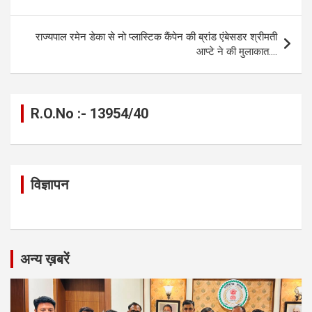
o
g
A
a
n
navigation
o
er
p
m
k
राज्यपाल रमेन डेका से नो प्लास्टिक कैंपेन की ब्रांड एंबेसडर श्रीमती
k
p
आप्टे ने की मुलाकात….
R.O.No :- 13954/40
विज्ञापन
अन्य ख़बरें