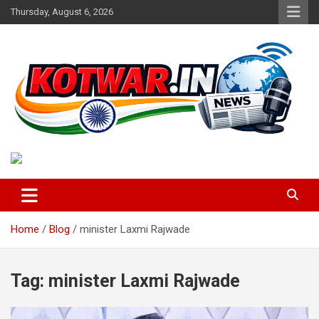
Skip
Thursday, August 6, 2026
to
content
Voice of Rural India
kotwar.in
Home
Blog
minister Laxmi Rajwade
Tag:
minister Laxmi Rajwade