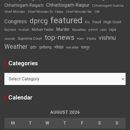
Chhattisgarh-Raipur
Chhattisgarh-Raigarh
Chhattisgarh-Sukma
CM
Chief Minister
Chief Minister Dr. Yadav
Chief Minister Sai
featured
dprcg
Congress
High Court
fire
fraud
Murder
rape
Mohan Yadav
Naxalites
rain
Kejriwal
mohan
petrol
top-news
vishnu
Supreme Court
Vastu
suicide
train
Weather
भोपाल
रायपुर
इंदौर
छत्तीसगढ़
मध्य प्रदेश
Categories
Categories
Calendar
AUGUST 2026
M
T
W
T
F
S
S