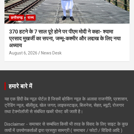
छत्तीसगढ़
राज्य
370 हटने के 7 साल पूरे होने पर पीएम मोदी ने कहा- श्यामा
प्रसाद मुखर्जी का सपना, जम्मू-कश्मीर और लद्दाख के लिए नया
अध्याय
August 6, 2026
News Desk
हमारे बारे में
यह एक हिंदी वेब न्यूज़ पोर्टल है जिसमें ब्रेकिंग न्यूज़ के अलावा राजनीति, प्रशासन,
ट्रेंडिंग न्यूज, बॉलीवुड, खेल जगत, लाइफस्टाइल, बिजनेस, सेहत, ब्यूटी, रोजगार
तथा टेक्नोलॉजी से संबंधित खबरें पोस्ट की जाती है।
Disclaimer - समाचार से सम्बंधित किसी भी तरह के विवाद के लिए साइट के कुछ
तत्वों में उपयोगकर्ताओं द्वारा प्रस्तुत सामग्री ( समाचार / फोटो / विडियो आदि )