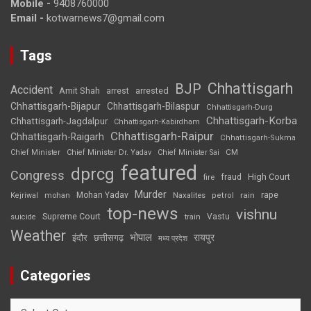
Mobile -
9408760000
Email -
kotwarnews7@gmail.com
Tags
Chhattisgarh
BJP
Accident
Amit Shah
arrested
arrest
Chhattisgarh-Bijapur
Chhattisgarh-Bilaspur
Chhattisgarh-Durg
Chhattisgarh-Korba
Chhattisgarh-Jagdalpur
Chhattisgarh-Kabirdham
Chhattisgarh-Raipur
Chhattisgarh-Raigarh
Chhattisgarh-Sukma
CM
Chief Minister
Chief Minister Dr. Yadav
Chief Minister Sai
featured
dprcg
Congress
High Court
fire
fraud
Murder
rape
Mohan Yadav
Naxalites
rain
Kejriwal
mohan
petrol
top-news
vishnu
Supreme Court
Vastu
suicide
train
Weather
भोपाल
रायपुर
इंदौर
छत्तीसगढ़
मध्य प्रदेश
Categories
Categories