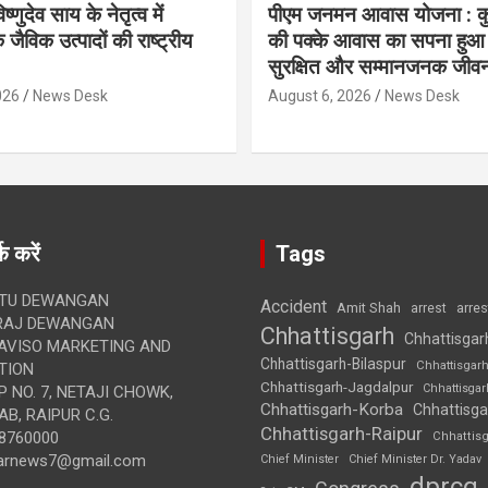
िष्णुदेव साय के नेतृत्व में
पीएम जनमन आवास योजना : कु
 जैविक उत्पादों की राष्ट्रीय
की पक्के आवास का सपना हुआ प
सुरक्षित और सम्मानजनक जीव
026
News Desk
August 6, 2026
News Desk
क करें
Tags
TU DEWANGAN
Accident
Amit Shah
arre
arrest
RAJ DEWANGAN
Chhattisgarh
Chhattisgar
AVISO MARKETING AND
Chhattisgarh-Bilaspur
Chhattisgar
TION
Chhattisgarh-Jagdalpur
Chhattisga
 NO. 7, NETAJI CHOWK,
Chhattisgarh-Korba
Chhattisga
B, RAIPUR C.G.
Chhattisgarh-Raipur
8760000
Chhattis
arnews7@gmail.com
Chief Minister
Chief Minister Dr. Yadav
dprcg