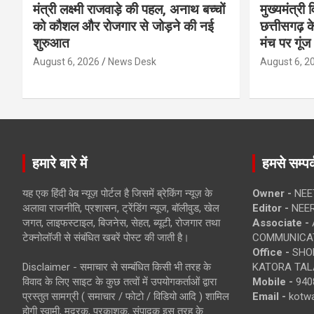
मंत्री लक्ष्मी राजवाड़े की पहल, अनाथ बच्चों
मुख्यमंत्री व
को कौशल और रोजगार से जोड़ने की नई
छत्तीसगढ़ के
शुरुआत
मंच पर गूंज
August 6, 2026
News Desk
August 6, 2
हमारे बारे में
हमसे सम्पर्
यह एक हिंदी वेब न्यूज़ पोर्टल है जिसमें ब्रेकिंग न्यूज़ के
Owner -
NEE
अलावा राजनीति, प्रशासन, ट्रेंडिंग न्यूज, बॉलीवुड, खेल
Editor -
NEE
जगत, लाइफस्टाइल, बिजनेस, सेहत, ब्यूटी, रोजगार तथा
Associate -
टेक्नोलॉजी से संबंधित खबरें पोस्ट की जाती है।
COMMUNICA
Office -
SHOP
Disclaimer - समाचार से सम्बंधित किसी भी तरह के
KATORA TALA
विवाद के लिए साइट के कुछ तत्वों में उपयोगकर्ताओं द्वारा
Mobile -
940
प्रस्तुत सामग्री ( समाचार / फोटो / विडियो आदि ) शामिल
Email -
kotw
होगी स्वामी, मुद्रक, प्रकाशक, संपादक इस तरह के