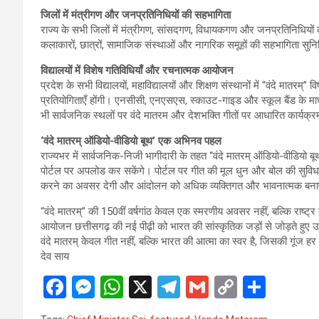
जिलों में मंत्रीगण और जनप्रतिनिधियों की सहभागिता
राज्य के सभी जिलों में मंत्रीगण, सांसदगण, विधायकगण और जनप्रतिनिधियों की 
कलाकारों, छात्रों, सामाजिक संस्थाओं और नागरिक समूहों की सहभागिता स
विद्यालयों में विशेष गतिविधियाँ और रचनात्मक आयोजन
प्रदेश के सभी विद्यालयों, महाविद्यालयों और शिक्षण संस्थानों में “वंदे मातरम्” व
प्रतियोगिताएँ होंगी। एनसीसी, एनएसएस, स्काउट-गाइड और स्कूल बैंड के माध्यम
भी सार्वजनिक स्थलों पर वंदे मातरम और देशभक्ति गीतों पर आधारित कार्यक्रमों
‘वंदे मातरम् ऑडियो-वीडियो बूथ’ एक अभिनव पहल
राज्यभर में सार्वजनिक-निजी भागीदारी के तहत “वंदे मातरम् ऑडियो-वीडियो बू
पोर्टल पर अपलोड कर सकेंगे। पोर्टल पर गीत की मूल धुन और बोल की सुविधा 
करने का अवसर देगी और आंदोलन को अधिक व्यक्तिगत और भावनात्मक बन
“वंदे मातरम्” की 150वीं वर्षगांठ केवल एक स्मरणीय अवसर नहीं, बल्कि राष्ट
आयोजन छत्तीसगढ़ की नई पीढ़ी को भारत की सांस्कृतिक जड़ों से जोड़ते हुए उ
वंदे मातरम् केवल गीत नहीं, बल्कि भारत की आत्मा का स्वर है, जिसकी गूंज हर न
देव साय
F
M
W
X
T
G
C
S
a
es
h
el
m
o
h