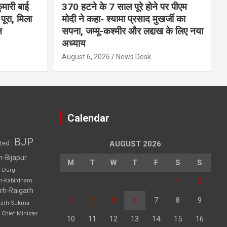
मारी बाई
370 हटने के 7 साल पूरे होने पर पीएम
ूरा, मिला
मोदी ने कहा- श्यामा प्रसाद मुखर्जी का
न
सपना, जम्मू-कश्मीर और लद्दाख के लिए नया
अध्याय
August 6, 2026
News Desk
Calendar
BJP
sted
AUGUST 2026
h-Bijapur
M
T
W
T
F
S
S
h-Durg
1
2
rh-Kabirdham
rh-Raigarh
3
4
5
6
7
8
9
garh-Sukma
Chief Minister
10
11
12
13
14
15
16