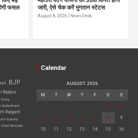
 किए बड़े
महतारी वंदन योजना की 30वीं किस्त होगी
होगी फसल
जारी, ऐसे चेक करें भुगतान स्टेटस
August 8, 2026
News Desk
Calendar
BJP
sted
AUGUST 2026
h-Bijapur
M
T
W
T
F
S
S
h-Durg
1
2
rh-Kabirdham
rh-Raigarh
3
4
5
6
7
8
9
garh-Sukma
Chief Minister
10
11
12
13
14
15
16