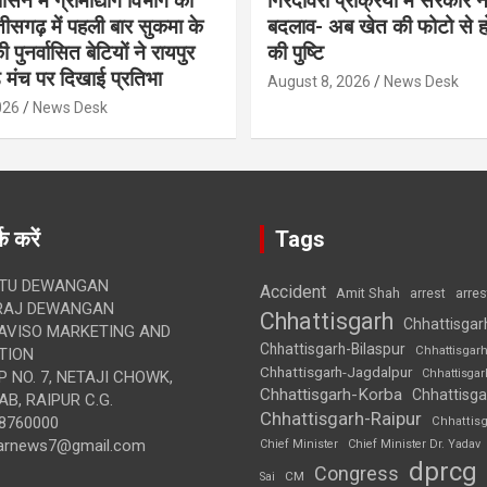
शासन में ग्रामोद्योग विभाग की
गिरदावरी प्रक्रिया में सरकार ने
ीसगढ़ में पहली बार सुकमा के
बदलाव- अब खेत की फोटो से 
पुनर्वासित बेटियों ने रायपुर
की पुष्टि
े मंच पर दिखाई प्रतिभा
August 8, 2026
News Desk
026
News Desk
क करें
Tags
TU DEWANGAN
Accident
Amit Shah
arre
arrest
RAJ DEWANGAN
Chhattisgarh
Chhattisgar
AVISO MARKETING AND
Chhattisgarh-Bilaspur
Chhattisgar
TION
Chhattisgarh-Jagdalpur
Chhattisga
 NO. 7, NETAJI CHOWK,
Chhattisgarh-Korba
Chhattisga
B, RAIPUR C.G.
Chhattisgarh-Raipur
8760000
Chhattis
arnews7@gmail.com
Chief Minister
Chief Minister Dr. Yadav
dprcg
Congress
CM
Sai