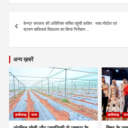
ce
se
at
e
ail
py
ar
b
n
s
gr
Li
e
Post
o
g
A
a
n
केन्द्र सरकार की अतिरिक्त सचिव पहुंची कांकेर : मावा मोदोल एवं
navigation
o
er
p
m
k
श्रवण बाधितार्थ विद्यालय का किया निरीक्षण…..
k
p
अन्य ख़बरें
छत्तीसगढ़
राज्य
छत्तीसगढ़
राज