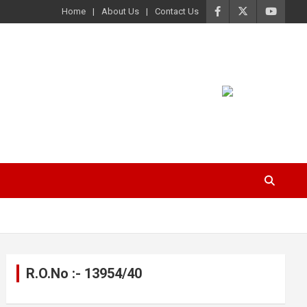
Home
About Us
Contact Us
R.O.No :- 13954/40