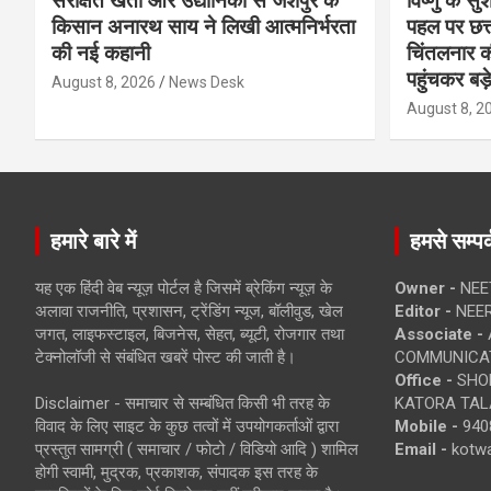
संरक्षित खेती और उद्यानिकी से जशपुर के
विष्णु के सु
किसान अनारथ साय ने लिखी आत्मनिर्भरता
पहल पर छत्त
की नई कहानी
चिंतलनार की 
पहुंचकर बड़
August 8, 2026
News Desk
August 8, 2
हमारे बारे में
हमसे सम्पर्
यह एक हिंदी वेब न्यूज़ पोर्टल है जिसमें ब्रेकिंग न्यूज़ के
Owner -
NEE
अलावा राजनीति, प्रशासन, ट्रेंडिंग न्यूज, बॉलीवुड, खेल
Editor -
NEE
जगत, लाइफस्टाइल, बिजनेस, सेहत, ब्यूटी, रोजगार तथा
Associate -
टेक्नोलॉजी से संबंधित खबरें पोस्ट की जाती है।
COMMUNICA
Office -
SHOP
Disclaimer - समाचार से सम्बंधित किसी भी तरह के
KATORA TALA
विवाद के लिए साइट के कुछ तत्वों में उपयोगकर्ताओं द्वारा
Mobile -
940
प्रस्तुत सामग्री ( समाचार / फोटो / विडियो आदि ) शामिल
Email -
kotw
होगी स्वामी, मुद्रक, प्रकाशक, संपादक इस तरह के