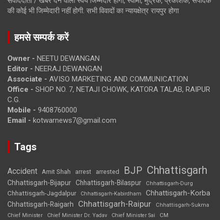
संवाददाता / खबर देने वाला स्वयं जिम्मेदार होगा, स्वामी, मुद्रक, प्रकाशक, संपादक
की कोई भी जिम्मेदारी नहीं होगी. सभी विवादों का न्यायक्षेत्र रायपुर होगा
हमसे सम्पर्क करें
Owner -
NEETU DEWANGAN
Editor -
NEERAJ DEWANGAN
Associate -
AVISO MARKETING AND COMMUNICATION
Office -
SHOP NO. 7, NETAJI CHOWK, KATORA TALAB, RAIPUR
C.G.
Mobile -
9408760000
Email -
kotwarnews7@gmail.com
Tags
Chhattisgarh
BJP
Accident
Amit Shah
arrested
arrest
Chhattisgarh-Bijapur
Chhattisgarh-Bilaspur
Chhattisgarh-Durg
Chhattisgarh-Korba
Chhattisgarh-Jagdalpur
Chhattisgarh-Kabirdham
Chhattisgarh-Raipur
Chhattisgarh-Raigarh
Chhattisgarh-Sukma
CM
Chief Minister
Chief Minister Dr. Yadav
Chief Minister Sai