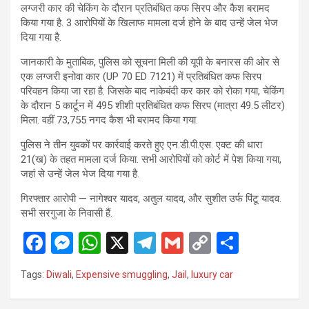
लग्जरी कार की चेकिंग के दौरान प्रतिबंधित कफ सिरप और कैश बरामद
किया गया है. 3 आरोपियों के खिलाफ मामला दर्ज होने के बाद उन्हें जेल भेज
दिया गया है.
जानकारी के मुताबिक, पुलिस को सूचना मिली की यूपी के बनारस की ओर से
एक लग्जरी इनोवा कार (UP 70 ED 7121) में प्रतिबंधित कफ सिरप
परिवहन किया जा रहा है. जिसके बाद नाकेबंदी कर कार को रोका गया, चेकिंग
के दौरान 5 कार्टून में 495 शीशी प्रतिबंधित कफ सिरप (मात्रा 49.5 लीटर)
मिला. वहीं 73,755 नगद कैश भी बरामद किया गया.
पुलिस ने तीन युवकों पर कार्रवाई करते हुए एन.डी.पी.एस. एक्ट की धारा
21(ख) के तहत मामला दर्ज किया. सभी आरोपियों को कोर्ट में पेश किया गया,
जहां से उन्हें जेल भेज दिया गया है.
गिरफ्तार आरोपी — नागेश्वर यादव, अतुल यादव, और सुशीत उर्फ पिंटू यादव.
सभी सरगुजा के निवासी हैं.
F
M
W
X
T
G
C
S
a
es
h
el
m
o
h
Tags:
Diwali
,
Expensive smuggling
,
Jail
,
luxury car
ce
se
at
e
ail
py
ar
b
n
s
gr
Li
e