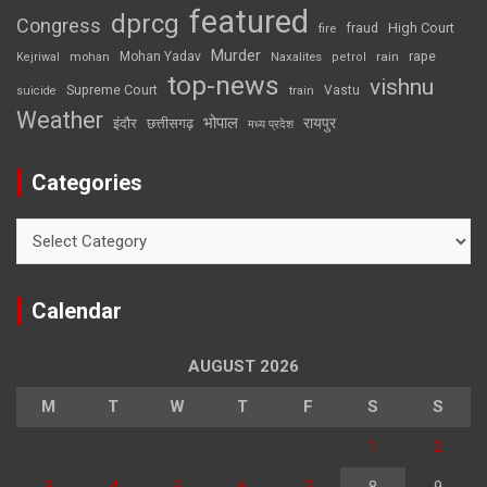
featured
dprcg
Congress
High Court
fire
fraud
Murder
rape
Mohan Yadav
Naxalites
rain
Kejriwal
mohan
petrol
top-news
vishnu
Supreme Court
Vastu
suicide
train
Weather
भोपाल
रायपुर
इंदौर
छत्तीसगढ़
मध्य प्रदेश
Categories
Categories
Calendar
AUGUST 2026
M
T
W
T
F
S
S
1
2
3
4
5
6
7
8
9