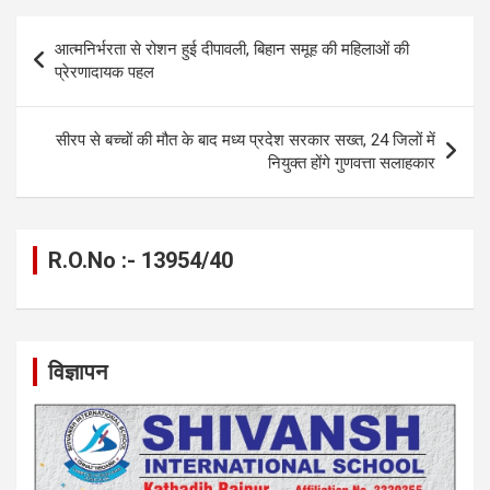
o
g
A
a
n
Post
आत्मनिर्भरता से रोशन हुई दीपावली, बिहान समूह की महिलाओं की
o
er
p
m
k
navigation
प्रेरणादायक पहल
k
p
सीरप से बच्चों की मौत के बाद मध्य प्रदेश सरकार सख्त, 24 जिलों में
नियुक्त होंगे गुणवत्ता सलाहकार
R.O.No :- 13954/40
विज्ञापन