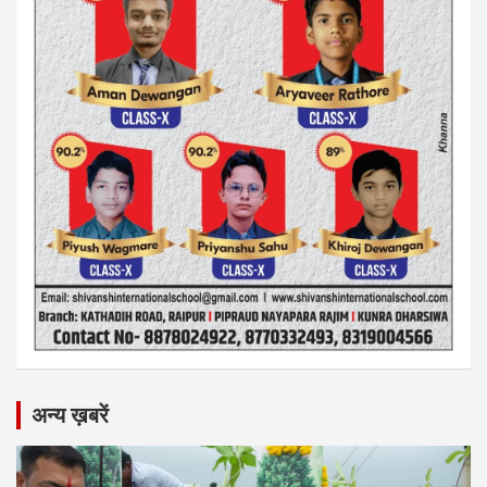
अन्य ख़बरें