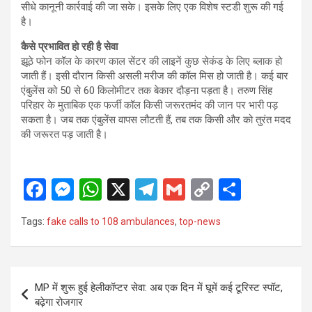
सीधे कानूनी कार्रवाई की जा सके। इसके लिए एक विशेष स्टडी शुरू की गई
है।
कैसे प्रभावित हो रही है सेवा
झूठे फोन कॉल के कारण काल सेंटर की लाइनें कुछ सेकंड के लिए ब्लाक हो
जाती हैं। इसी दौरान किसी असली मरीज की कॉल मिस हो जाती है। कई बार
एंबुलेंस को 50 से 60 किलोमीटर तक बेकार दौड़ना पड़ता है। तरुण सिंह
परिहार के मुताबिक एक फर्जी कॉल किसी जरूरतमंद की जान पर भारी पड़
सकता है। जब तक एंबुलेंस वापस लौटती हैं, तब तक किसी और को तुरंत मदद
की जरूरत पड़ जाती है।
F
M
W
X
T
G
C
S
a
es
h
el
m
o
h
Tags:
fake calls to 108 ambulances
,
top-news
ce
se
at
e
ail
py
ar
b
n
s
gr
Li
e
o
g
A
a
n
Post
MP में शुरू हुई हेलीकॉप्टर सेवा: अब एक दिन में घूमें कई टूरिस्ट स्पॉट,
o
er
p
m
k
navigation
बढ़ेगा रोजगार