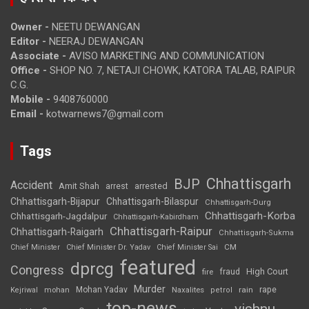
Owner -
NEETU DEWANGAN
Editor -
NEERAJ DEWANGAN
Associate -
AVISO MARKETING AND COMMUNICATION
Office -
SHOP NO. 7, NETAJI CHOWK, KATORA TALAB, RAIPUR
C.G.
Mobile -
9408760000
Email -
kotwarnews7@gmail.com
Tags
Chhattisgarh
BJP
Accident
Amit Shah
arrested
arrest
Chhattisgarh-Bijapur
Chhattisgarh-Bilaspur
Chhattisgarh-Durg
Chhattisgarh-Korba
Chhattisgarh-Jagdalpur
Chhattisgarh-Kabirdham
Chhattisgarh-Raipur
Chhattisgarh-Raigarh
Chhattisgarh-Sukma
CM
Chief Minister
Chief Minister Dr. Yadav
Chief Minister Sai
featured
dprcg
Congress
High Court
fire
fraud
Murder
rape
Mohan Yadav
Naxalites
rain
Kejriwal
mohan
petrol
top-news
vishnu