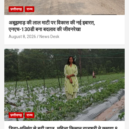
छत्तीसगढ़
राज्य
अबूझमाड़ की लाल माटी पर विकास की नई इबारत,
एनएच-130डी बना बदलाव की जीवनरेखा
August 8, 2026
News Desk
छत्तीसगढ़
राज्य
ड्रिप-मल्चिंग से बढ़ी उपज, महिला किसान राजश्री ने कमाया 8