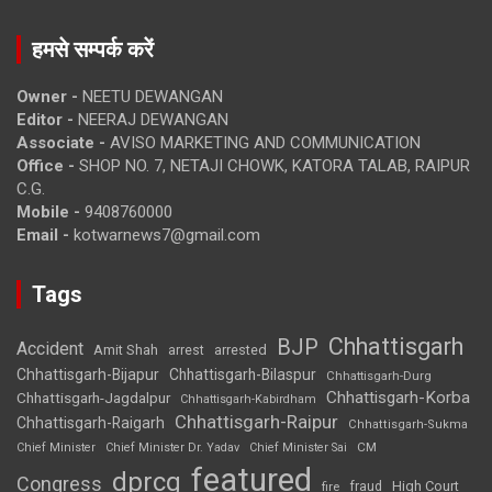
हमसे सम्पर्क करें
Owner -
NEETU DEWANGAN
Editor -
NEERAJ DEWANGAN
Associate -
AVISO MARKETING AND COMMUNICATION
Office -
SHOP NO. 7, NETAJI CHOWK, KATORA TALAB, RAIPUR
C.G.
Mobile -
9408760000
Email -
kotwarnews7@gmail.com
Tags
Chhattisgarh
BJP
Accident
Amit Shah
arrested
arrest
Chhattisgarh-Bijapur
Chhattisgarh-Bilaspur
Chhattisgarh-Durg
Chhattisgarh-Korba
Chhattisgarh-Jagdalpur
Chhattisgarh-Kabirdham
Chhattisgarh-Raipur
Chhattisgarh-Raigarh
Chhattisgarh-Sukma
CM
Chief Minister
Chief Minister Dr. Yadav
Chief Minister Sai
featured
dprcg
Congress
High Court
fire
fraud