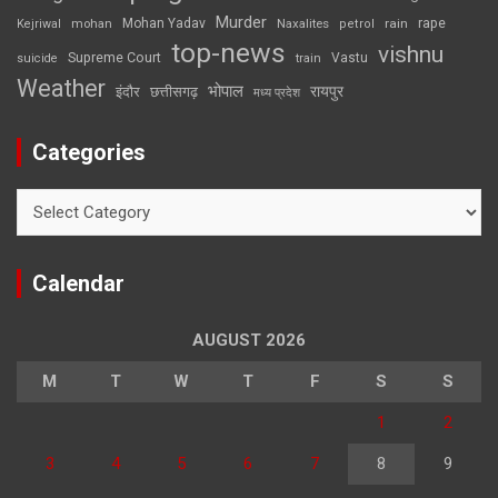
Murder
rape
Mohan Yadav
Naxalites
rain
Kejriwal
mohan
petrol
top-news
vishnu
Supreme Court
Vastu
suicide
train
Weather
भोपाल
रायपुर
इंदौर
छत्तीसगढ़
मध्य प्रदेश
Categories
Categories
Calendar
AUGUST 2026
M
T
W
T
F
S
S
1
2
3
4
5
6
7
8
9