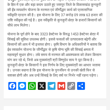
के हित में एक और बड़ा कदम उठाते हुए जशपुर जिले के विकासखंड कुनकुरी
की ईंब व्यपवर्तन योजना के मरम्मत एवं जीर्णाेद्धार कार्य को प्रशासनिक
स्वीकृति प्रदान की है। इस योजना के लिए 37 करोड़ 09 लाख 63 हजार की
राशि स्वीकृत की गई है। इस स्वीकृति से कुनकुरी क्षेत्र के हजारों किसानों को
सीधे लाभ मिलेगा।
योजना के पूर्ण होने के बाद 3323 हेक्टेयर के विरुद्ध 1453 हेक्टेयर क्षेत्र में
सिंचाई की सुविधा उपलब्ध होगी। इससे फसलों की उत्पादकता बढ़ेगी और
किसानों की आय में भी इजाफा होगा। कृषि विभाग के अधिकारियों ने बताया कि
ईब व्यपवर्तन योजना के जीर्णाेद्धार से कृषि योग्य भूमि की सिंचाई क्षमता में
महत्वपूर्ण सुधार होगा। लंबे समय से मरम्मत की आवश्यकता को लेकर किसान
मांग कर रहे थे, जिसे अब मुख्यमंत्री श्री विष्णुदेव साय ने पूरा किया है।
कुनकुरी क्षेत्र के किसानों ने इस निर्णय के लिए मुख्यमंत्री का आभार जताया
है। उनका कहना है कि इस योजना के पुनर्जीवन से उनकी खेती फिर से
सशक्त होगी और अब उन्हें सिंचाई के लिए वर्षा पर निर्भर नहीं रहना पड़ेगा।
F
M
W
X
T
G
C
S
a
es
h
el
m
o
h
ce
se
at
e
ail
py
ar
b
n
s
gr
Li
e
Post