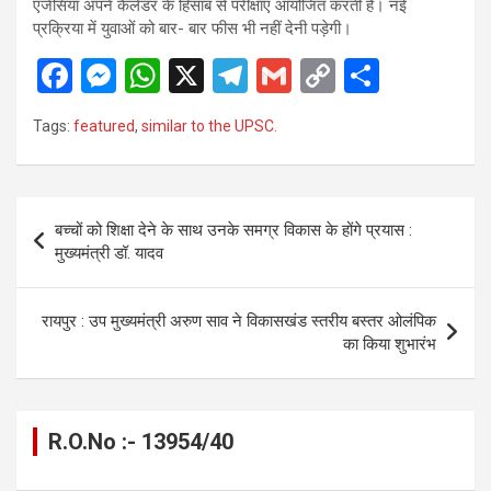
एजेंसियां अपने कैलेंडर के हिसाब से परीक्षाएं आयोजित करती हैं। नई
प्रक्रिया में युवाओं को बार- बार फीस भी नहीं देनी पड़ेगी।
F
M
W
X
T
G
C
S
a
es
h
el
m
o
h
Tags:
featured
,
similar to the UPSC.
ce
se
at
e
ail
py
ar
b
n
s
gr
Li
e
o
g
A
a
n
Post
बच्चों को शिक्षा देने के साथ उनके समग्र विकास के होंगे प्रयास :
o
er
p
m
k
navigation
मुख्यमंत्री डॉ. यादव
k
p
रायपुर : उप मुख्यमंत्री अरुण साव ने विकासखंड स्तरीय बस्तर ओलंपिक
का किया शुभारंभ
R.O.No :- 13954/40