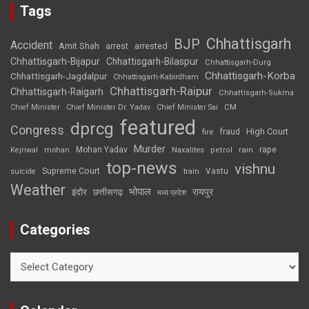
Tags
Chhattisgarh
BJP
Accident
Amit Shah
arrested
arrest
Chhattisgarh-Bijapur
Chhattisgarh-Bilaspur
Chhattisgarh-Durg
Chhattisgarh-Korba
Chhattisgarh-Jagdalpur
Chhattisgarh-Kabirdham
Chhattisgarh-Raipur
Chhattisgarh-Raigarh
Chhattisgarh-Sukma
CM
Chief Minister
Chief Minister Dr. Yadav
Chief Minister Sai
featured
dprcg
Congress
High Court
fire
fraud
Murder
rape
Mohan Yadav
Naxalites
rain
Kejriwal
mohan
petrol
top-news
vishnu
Supreme Court
Vastu
suicide
train
Weather
भोपाल
रायपुर
इंदौर
छत्तीसगढ़
मध्य प्रदेश
Categories
Categories