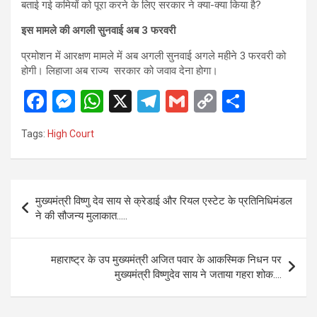
बताई गई कमियों को पूरा करने के लिए सरकार ने क्या-क्या किया है?
इस मामले की अगली सुनवाई अब 3 फरवरी
प्रमोशन में आरक्षण मामले में अब अगली सुनवाई अगले महीने 3 फरवरी को
होगी। लिहाजा अब राज्य सरकार को जवाव देना होगा।
F
M
W
X
T
G
C
S
a
es
h
el
m
o
h
Tags:
High Court
ce
se
at
e
ail
py
ar
b
n
s
gr
Li
e
o
g
A
a
n
Post
मुख्यमंत्री विष्णु देव साय से क्रेडाई और रियल एस्टेट के प्रतिनिधिमंडल
o
er
p
m
k
navigation
ने की सौजन्य मुलाकात…..
k
p
महाराष्ट्र के उप मुख्यमंत्री अजित पवार के आकस्मिक निधन पर
मुख्यमंत्री विष्णुदेव साय ने जताया गहरा शोक….