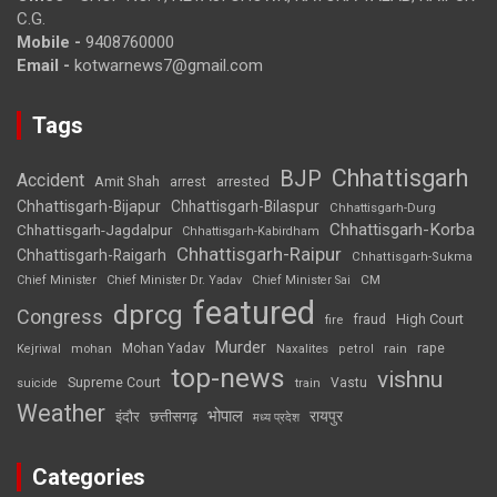
C.G.
Mobile -
9408760000
Email -
kotwarnews7@gmail.com
Tags
Chhattisgarh
BJP
Accident
Amit Shah
arrested
arrest
Chhattisgarh-Bijapur
Chhattisgarh-Bilaspur
Chhattisgarh-Durg
Chhattisgarh-Korba
Chhattisgarh-Jagdalpur
Chhattisgarh-Kabirdham
Chhattisgarh-Raipur
Chhattisgarh-Raigarh
Chhattisgarh-Sukma
CM
Chief Minister
Chief Minister Dr. Yadav
Chief Minister Sai
featured
dprcg
Congress
High Court
fire
fraud
Murder
rape
Mohan Yadav
Naxalites
rain
Kejriwal
mohan
petrol
top-news
vishnu
Supreme Court
Vastu
suicide
train
Weather
भोपाल
रायपुर
इंदौर
छत्तीसगढ़
मध्य प्रदेश
Categories