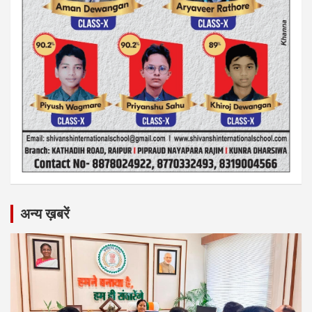
अन्य ख़बरें