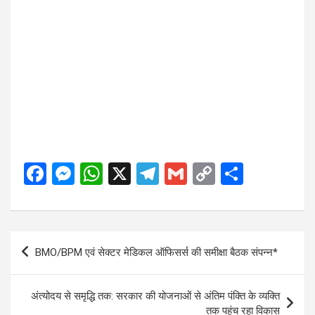
F
M
W
X
T
G
C
S
a
es
h
el
m
o
h
ce
se
at
e
ail
py
ar
b
n
s
gr
Li
e
Post
BMO/BPM एवं सेक्टर मेडिकल ऑफिसर्स की समीक्षा बैठक संपन्न*
o
g
A
a
n
navigation
o
er
p
m
k
अंत्योदय से समृद्धि तक: सरकार की योजनाओं से अंतिम पंक्ति के व्यक्ति
k
p
तक पहुंच रहा विकास