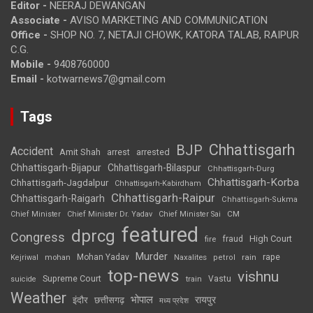
Editor -
NEERAJ DEWANGAN
Associate -
AVISO MARKETING AND COMMUNICATION
Office -
SHOP NO. 7, NETAJI CHOWK, KATORA TALAB, RAIPUR
C.G.
Mobile -
9408760000
Email -
kotwarnews7@gmail.com
Tags
Chhattisgarh
BJP
Accident
Amit Shah
arrested
arrest
Chhattisgarh-Bijapur
Chhattisgarh-Bilaspur
Chhattisgarh-Durg
Chhattisgarh-Korba
Chhattisgarh-Jagdalpur
Chhattisgarh-Kabirdham
Chhattisgarh-Raipur
Chhattisgarh-Raigarh
Chhattisgarh-Sukma
CM
Chief Minister
Chief Minister Dr. Yadav
Chief Minister Sai
featured
dprcg
Congress
High Court
fire
fraud
Murder
rape
Mohan Yadav
Naxalites
rain
Kejriwal
mohan
petrol
top-news
vishnu
Supreme Court
Vastu
suicide
train
Weather
भोपाल
रायपुर
इंदौर
छत्तीसगढ़
मध्य प्रदेश