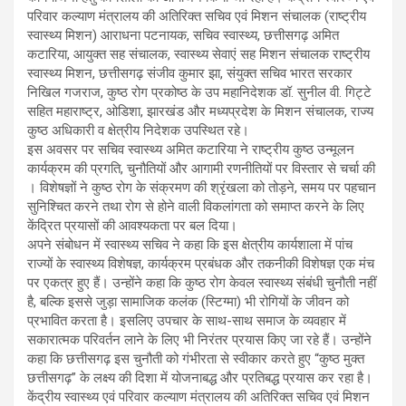
परिवार कल्याण मंत्रालय की अतिरिक्त सचिव एवं मिशन संचालक (राष्ट्रीय
स्वास्थ्य मिशन) आराधना पटनायक, सचिव स्वास्थ्य, छत्तीसगढ़ अमित
कटारिया, आयुक्त सह संचालक, स्वास्थ्य सेवाएं सह मिशन संचालक राष्ट्रीय
स्वास्थ्य मिशन, छत्तीसगढ़ संजीव कुमार झा, संयुक्त सचिव भारत सरकार
निखिल गजराज, कुष्ठ रोग प्रकोष्ठ के उप महानिदेशक डॉ. सुनील वी. गिट्टे
सहित महाराष्ट्र, ओडिशा, झारखंड और मध्यप्रदेश के मिशन संचालक, राज्य
कुष्ठ अधिकारी व क्षेत्रीय निदेशक उपस्थित रहे।
इस अवसर पर सचिव स्वास्थ्य अमित कटारिया ने राष्ट्रीय कुष्ठ उन्मूलन
कार्यक्रम की प्रगति, चुनौतियों और आगामी रणनीतियों पर विस्तार से चर्चा की
। विशेषज्ञों ने कुष्ठ रोग के संक्रमण की श्रृंखला को तोड़ने, समय पर पहचान
सुनिश्चित करने तथा रोग से होने वाली विकलांगता को समाप्त करने के लिए
केंद्रित प्रयासों की आवश्यकता पर बल दिया।
अपने संबोधन में स्वास्थ्य सचिव ने कहा कि इस क्षेत्रीय कार्यशाला में पांच
राज्यों के स्वास्थ्य विशेषज्ञ, कार्यक्रम प्रबंधक और तकनीकी विशेषज्ञ एक मंच
पर एकत्र हुए हैं। उन्होंने कहा कि कुष्ठ रोग केवल स्वास्थ्य संबंधी चुनौती नहीं
है, बल्कि इससे जुड़ा सामाजिक कलंक (स्टिग्मा) भी रोगियों के जीवन को
प्रभावित करता है। इसलिए उपचार के साथ-साथ समाज के व्यवहार में
सकारात्मक परिवर्तन लाने के लिए भी निरंतर प्रयास किए जा रहे हैं। उन्होंने
कहा कि छत्तीसगढ़ इस चुनौती को गंभीरता से स्वीकार करते हुए “कुष्ठ मुक्त
छत्तीसगढ़” के लक्ष्य की दिशा में योजनाबद्ध और प्रतिबद्ध प्रयास कर रहा है।
केंद्रीय स्वास्थ्य एवं परिवार कल्याण मंत्रालय की अतिरिक्त सचिव एवं मिशन