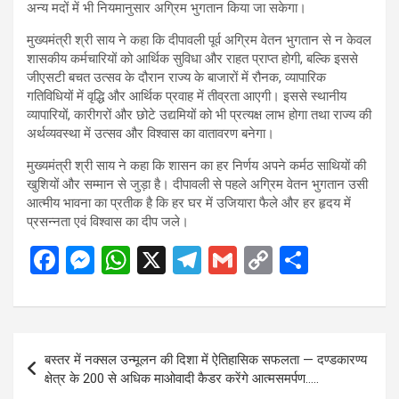
अन्य मदों में भी नियमानुसार अग्रिम भुगतान किया जा सकेगा।
मुख्यमंत्री श्री साय ने कहा कि दीपावली पूर्व अग्रिम वेतन भुगतान से न केवल
शासकीय कर्मचारियों को आर्थिक सुविधा और राहत प्राप्त होगी, बल्कि इससे
जीएसटी बचत उत्सव के दौरान राज्य के बाजारों में रौनक, व्यापारिक
गतिविधियों में वृद्धि और आर्थिक प्रवाह में तीव्रता आएगी। इससे स्थानीय
व्यापारियों, कारीगरों और छोटे उद्यमियों को भी प्रत्यक्ष लाभ होगा तथा राज्य की
अर्थव्यवस्था में उत्सव और विश्वास का वातावरण बनेगा।
मुख्यमंत्री श्री साय ने कहा कि शासन का हर निर्णय अपने कर्मठ साथियों की
खुशियों और सम्मान से जुड़ा है। दीपावली से पहले अग्रिम वेतन भुगतान उसी
आत्मीय भावना का प्रतीक है कि हर घर में उजियारा फैले और हर हृदय में
प्रसन्नता एवं विश्वास का दीप जले।
F
M
W
X
T
G
C
S
a
es
h
el
m
o
h
ce
se
at
e
ail
py
ar
b
n
s
gr
Li
e
Post
बस्तर में नक्सल उन्मूलन की दिशा में ऐतिहासिक सफलता — दण्डकारण्य
o
g
A
a
n
navigation
क्षेत्र के 200 से अधिक माओवादी कैडर करेंगे आत्मसमर्पण…..