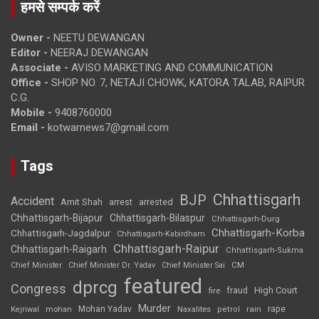
हमसे सम्पर्क करें
Owner -
NEETU DEWANGAN
Editor -
NEERAJ DEWANGAN
Associate -
AVISO MARKETING AND COMMUNICATION
Office -
SHOP NO. 7, NETAJI CHOWK, KATORA TALAB, RAIPUR
C.G.
Mobile -
9408760000
Email -
kotwarnews7@gmail.com
Tags
Chhattisgarh
BJP
Accident
Amit Shah
arrested
arrest
Chhattisgarh-Bijapur
Chhattisgarh-Bilaspur
Chhattisgarh-Durg
Chhattisgarh-Korba
Chhattisgarh-Jagdalpur
Chhattisgarh-Kabirdham
Chhattisgarh-Raipur
Chhattisgarh-Raigarh
Chhattisgarh-Sukma
CM
Chief Minister
Chief Minister Dr. Yadav
Chief Minister Sai
featured
dprcg
Congress
High Court
fire
fraud
Murder
rape
Mohan Yadav
Naxalites
rain
Kejriwal
mohan
petrol