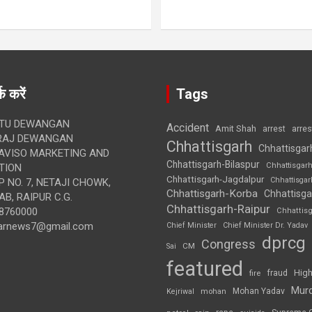
क करें
Tags
TU DEWANGAN
Accident
Amit Shah
arre
arrest
RAJ DEWANGAN
Chhattisgarh
Chhattisgar
AVISO MARKETING AND
Chhattisgarh-Bilaspur
Chhattisgar
TION
Chhattisgarh-Jagdalpur
Chhattisga
 NO. 7, NETAJI CHOWK,
Chhattisgarh-Korba
Chhattisga
B, RAIPUR C.G.
Chhattisgarh-Raipur
8760000
Chhattis
arnews7@gmail.com
Chief Minister
Chief Minister Dr. Yadav
dprcg
Congress
CM
Sai
featured
High
fire
fraud
Mur
Mohan Yadav
Kejriwal
mohan