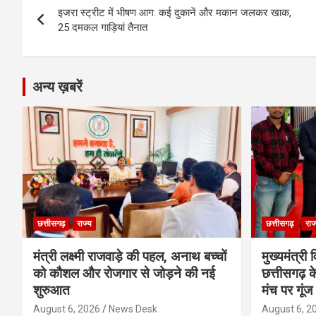
o
er
p
m
k
इजरा स्ट्रीट में भीषण आग: कई दुकानें और मकान जलकर खाक,
navigation
25 दमकल गाड़ियां तैनात
k
p
अन्य ख़बरें
छत्तीसगढ़
राज्य
छत्तीसगढ़
राज
मंत्री लक्ष्मी राजवाड़े की पहल, अनाथ बच्चों
मुख्यमंत्री व
को कौशल और रोजगार से जोड़ने की नई
छत्तीसगढ़ के
शुरुआत
मंच पर गूंज
August 6, 2026
News Desk
August 6, 2