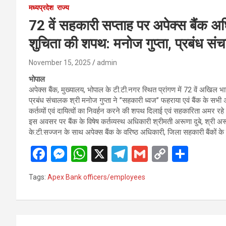
मध्यप्रदेश
राज्य
72 वें सहकारी सप्ताह पर अपेक्स बैंक अधि
शुचिता की शपथ: मनोज गुप्ता, प्रबंध स
November 15, 2025
admin
भोपाल
अपेक्स बैंक, मुख्यालय, भोपाल के टी.टी.नगर स्थित प्रांगण में 72 वें अखिल
प्रबंध संचालक श्री मनोज गुप्ता ने ’’सहकारी ध्वज’’ फहराया एवं बैंक के सभी 
कर्तव्यों एवं दायित्वों का निवर्हन करने की शपथ दिलाई एवं सहकारिता अमर र
इस अवसर पर बैंक के विषेष कर्तव्यस्थ अधिकारी श्रीमती अरूणा दुबे, श्री अर
के.टी.सज्जन के साथ अपेक्स बैंक के वरिष्ठ अधिकारी, जिला सहकारी बैंकों के
F
M
W
X
T
G
C
S
a
es
h
el
m
o
h
Tags:
Apex Bank officers/employees
ce
se
at
e
ail
py
ar
b
n
s
gr
Li
e
o
g
A
a
n
Post