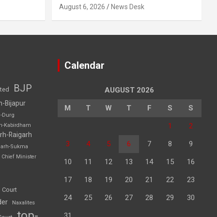
August 6, 2026
News Desk
Calendar
BJP
sted
AUGUST 2026
h-Bijapur
M
T
W
T
F
S
S
h-Durg
1
2
rh-Kabirdham
rh-Raigarh
3
4
5
6
7
8
9
garh-Sukma
Chief Minister
10
11
12
13
14
15
16
17
18
19
20
21
22
23
 Court
24
25
26
27
28
29
30
der
Naxalites
top-
31