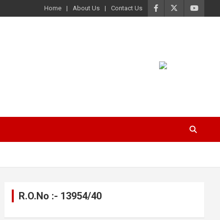
Home
About Us
Contact Us
R.O.No :- 13954/40