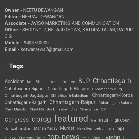
Owner -
NEETU DEWANGAN
Editor -
NEERAJ DEWANGAN
Associate -
AVISO MARKETING AND COMMUNICATION
Office -
SHOP NO. 7, NETAJI CHOWK, KATORA TALAB, RAIPUR
C.G.
Mobile -
9408760000
Email -
kotwarnews7@gmail.com
Tags
Chhattisgarh
BJP
Accident
Amit Shah
arrested
arrest
Chhattisgarh-Bijapur
Chhattisgarh-Bilaspur
Chhattisgarh-Durg
Chhattisgarh-Korba
Chhattisgarh-Jagdalpur
Chhattisgarh-Kabirdham
Chhattisgarh-Raipur
Chhattisgarh-Raigarh
Chhattisgarh-Sukma
CM
Chief Minister
Chief Minister Dr. Yadav
Chief Minister Sai
featured
dprcg
Congress
High Court
fire
fraud
Murder
rape
Mohan Yadav
Naxalites
rain
Kejriwal
mohan
petrol
top-news
vishnu
Supreme Court
Vastu
suicide
train