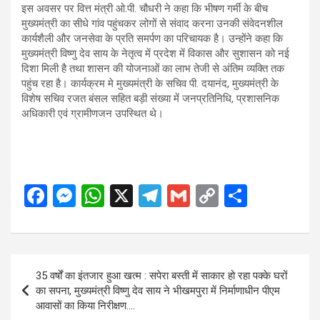
इस अवसर पर वित्त मंत्री ओ.पी. चौधरी ने कहा कि भीषण गर्मी के बीच
मुख्यमंत्री का सीधे गांव पहुंचकर लोगों से संवाद करना उनकी संवेदनशील
कार्यशैली और जनसेवा के प्रति समर्पण का परिचायक है। उन्होंने कहा कि
मुख्यमंत्री विष्णु देव साय के नेतृत्व में प्रदेश में विकास और सुशासन को नई
दिशा मिली है तथा शासन की योजनाओं का लाभ तेजी से अंतिम व्यक्ति तक
पहुंच रहा है। कार्यक्रम मे मुख्यमंत्री के सचिव पी. दयानंद, मुख्यमंत्री के
विशेष सचिव रजत बंसल सहित बड़ी संख्या में जनप्रतिनिधि, प्रशासनिक
अधिकारी एवं ग्रामीणजन उपस्थित थे।
F
M
W
X
T
G
C
S
a
es
h
el
m
o
h
ce
se
at
e
ail
py
ar
b
n
s
gr
Li
e
Post
35 वर्षों का इंतजार हुआ खत्म : सपेरा बस्ती में साकार हो रहा पक्के घरों
o
g
A
a
n
navigation
का सपना, मुख्यमंत्री विष्णु देव साय ने भीखमपुरा में निर्माणाधीन पीएम
o
er
p
m
k
आवासों का किया निरीक्षण….