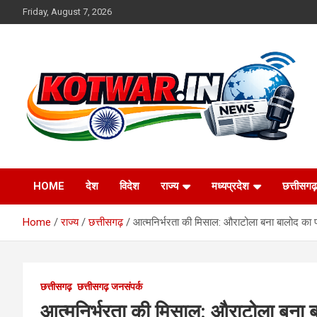
Skip
Friday, August 7, 2026
to
content
Voice of Rural India
kotwar.in
HOME
देश
विदेश
राज्य
मध्यप्रदेश
छत्तीसगढ़
Home
राज्य
छत्तीसगढ़
आत्मनिर्भरता की मिसाल: औराटोला बना बालोद का 
छत्तीसगढ़
छत्तीसगढ़ जनसंपर्क
आत्मनिर्भरता की मिसाल: औराटोला बना 