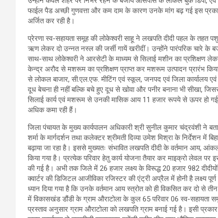
उन्होंने केवल शहर पर निर्भर रहने के बजाय आसपास के लोकल बुक डिपो, एवं
फाईल पैड अच्छी गुणवत्ता और कम दाम के कारण उनके मांग बढ़ गई इस प्रका
अर्जित कर रही है।
प्रेरणा स्व-सहायता समूह की लोकेश्वरी साहू ने लखपति दीदी पहल के तहत पशु
ऋण लेकर दो उन्नत नस्ल की जर्सी गायें खरीदीं। उन्होंने पारंपरिक चारे 
साथ-साथ लोकेश्वरी ने आरसेटी के माध्यम से सिलाई मशीन का प्रशिक्षण लेकर सि
केन्द्र अरौद से मशरूम का प्रशिक्षण प्राप्त कर मशरूम उत्पादन प्रारंभ कि
से लोकल बाजार, सी.एल.एफ. मीटिंग एवं स्कूल, जनपद एवं जिला कार्यालय एवं अ
दूध बेचना ही नहीं बल्कि बचे हुए दूध से खोवा और पनीर बनाना भी सीखा, जिससे
सिलाई कार्य एवं मशरूम से उनकी मासिक आय 11 हजार रूपये से ऊपर हो गई। ज
अधिक कमा रही हैं।
जिला पंचायत के मुख्य कार्यपालन अधिकारी श्री सुनील कुमार चंद्रवंशी ने बताया 
शर्मा के मार्गदर्शन तथा कलेक्टर श्रीमती दिव्या उमेश मिश्रा के निर्देशन मे
बढ़ाया जा रहा है। इससे मुख्यतः संभावित लखपति दीदी के वर्तमान आय, आंक
किया गया है। प्रत्येक परिवार हेतु कार्य योजना तैयार कर माइक्रो लेवल पर इस
की गई है। अभी तक जिले में 26 हजार लक्ष्य के विरूद्ध 20 हजार 982 दीदीयों
क्वार्टर की डिजिटल आजीविका रजिस्टर की एंट्री अप्रैल में होनी है लक्ष्य 
ध्यान दिया गया है कि उनके वर्तमान आय स्त्रोत को ही विकसित कर दो से तीन
में विकासखंड डौंडी के ग्राम औराटोला के कुल 65 परिवार 06 स्व-सहायता सम
प्रस्ताव अनुसार ग्राम औराटोला को लखपति ग्राम बनाई गई है। इसी प्रकार ज