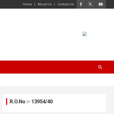
Home
About Us
Contact Us
R.O.No :- 13954/40