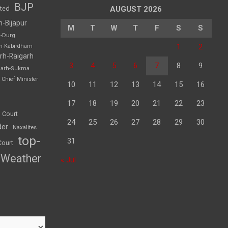
BJP
sted
AUGUST 2026
h-Bijapur
M
T
W
T
F
S
S
h-Durg
1
2
rh-Kabirdham
rh-Raigarh
3
4
5
6
7
8
9
garh-Sukma
Chief Minister
10
11
12
13
14
15
16
17
18
19
20
21
22
23
 Court
24
25
26
27
28
29
30
der
Naxalites
top-
31
Court
Weather
« Jul