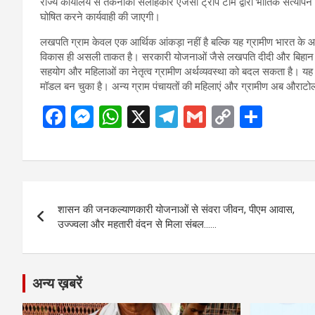
राज्य कार्यालय से तकनीकी सलाहकार एजेंसी ट्रीप टीम द्वारा भौतिक सत्याप
घोषित करने कार्यवाही की जाएगी।
लखपति ग्राम केवल एक आर्थिक आंकड़ा नहीं है बल्कि यह ग्रामीण भारत के
विकास ही असली ताकत है। सरकारी योजनाओं जैसे लखपति दीदी और बिहान क
सहयोग और महिलाओं का नेतृत्व ग्रामीण अर्थव्यवस्था को बदल सकता है। यह ग
मॉडल बन चुका है। अन्य ग्राम पंचायतों की महिलाएं और ग्रामीण अब औराटोल
F
M
W
X
T
G
C
S
a
es
h
el
m
o
h
ce
se
at
e
ail
py
ar
b
n
s
gr
Li
e
Post
o
g
A
a
n
शासन की जनकल्याणकारी योजनाओं से संवरा जीवन, पीएम आवास,
navigation
o
er
p
m
k
उज्ज्वला और महतारी वंदन से मिला संबल……
k
p
अन्य ख़बरें