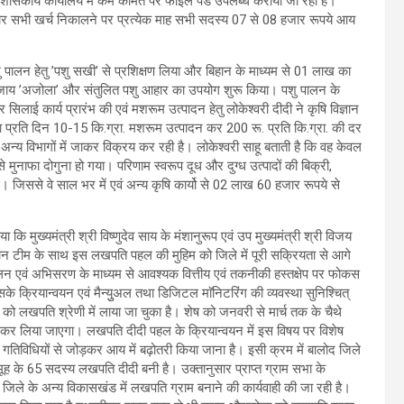
 शासकीय कार्यालय में कम कीमत पर फाईल पैड उपलब्ध कराया जा रहा हैं।
र सभी खर्च निकालने पर प्रत्येक माह सभी सदस्य 07 से 08 हजार रूपये आय
 पालन हेतु ’पशु सखी’ से प्रशिक्षण लिया और बिहान के माध्यम से 01 लाख का
के बजाय ’अजोला’ और संतुलित पशु आहार का उपयोग शुरू किया। पशु पालन के
लाई कार्य प्रारंभ की एवं मशरूम उत्पादन हेतु लोकेश्वरी दीदी ने कृषि विज्ञान
या प्रति दिन 10-15 कि.ग्रा. मशरूम उत्पादन कर 200 रू. प्रति कि.ग्रा. की दर
न्य विभागों में जाकर विक्रय कर रही है। लोकेश्वरी साहू बताती है कि वह केवल
 मुनाफा दोगुना हो गया। परिणाम स्वरूप दूध और दुग्ध उत्पादों की बिक्री,
िससे वे साल भर में एवं अन्य कृषि कार्यो से 02 लाख 60 हजार रूपये से
कि मुख्यमंत्री श्री विष्णुदेव साय के मंशानुरूप एवं उप मुख्यमंत्री श्री विजय
ं बिहान टीम के साथ इस लखपति पहल की मुहिम को जिले में पूरी सक्रियता से आगे
लन एवं अभिसरण के माध्यम से आवश्यक वित्तीय एवं तकनीकी हस्तक्षेप पर फोकस
के क्रियान्वयन एवं मैन्युुअल तथा डिजिटल माॅनिटरिंग की व्यवस्था सुनिश्चित्
 को लखपति श्रेणी में लाया जा चुका है। शेष को जनवरी से मार्च तक के चैथे
पूर्ण कर लिया जाएगा। लखपति दीदी पहल के क्रियान्वयन में इस विषय पर विशेष
 गतिविधियों से जोड़कर आय में बढ़ोतरी किया जाना है। इसी क्रम में बालोद जिले
ूह के 65 सदस्य लखपति दीदी बनी है। उक्तानुसार प्राप्त ग्राम सभा के
िले के अन्य विकासखंड में लखपति ग्राम बनाने की कार्यवाही की जा रही है।