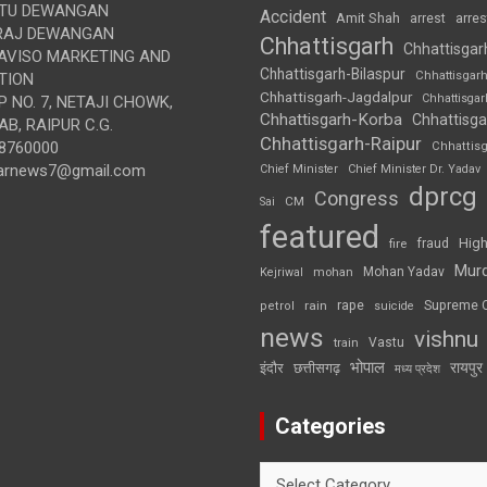
TU DEWANGAN
Accident
Amit Shah
arre
arrest
RAJ DEWANGAN
Chhattisgarh
Chhattisgar
AVISO MARKETING AND
Chhattisgarh-Bilaspur
Chhattisgar
TION
Chhattisgarh-Jagdalpur
Chhattisga
 NO. 7, NETAJI CHOWK,
Chhattisgarh-Korba
Chhattisga
B, RAIPUR C.G.
Chhattisgarh-Raipur
8760000
Chhattis
arnews7@gmail.com
Chief Minister
Chief Minister Dr. Yadav
dprcg
Congress
CM
Sai
featured
High
fire
fraud
Mur
Mohan Yadav
Kejriwal
mohan
rape
Supreme 
rain
petrol
suicide
news
vishnu
Vastu
train
भोपाल
रायपुर
इंदौर
छत्तीसगढ़
मध्य प्रदेश
Categories
Categories