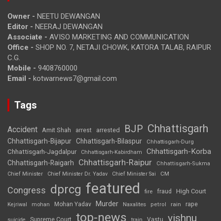
Owner -
NEETU DEWANGAN
Editor -
NEERAJ DEWANGAN
Associate -
AVISO MARKETING AND COMMUNICATION
Office -
SHOP NO. 7, NETAJI CHOWK, KATORA TALAB, RAIPUR
C.G.
Mobile -
9408760000
Email -
kotwarnews7@gmail.com
Tags
Chhattisgarh
BJP
Accident
Amit Shah
arrested
arrest
Chhattisgarh-Bijapur
Chhattisgarh-Bilaspur
Chhattisgarh-Durg
Chhattisgarh-Korba
Chhattisgarh-Jagdalpur
Chhattisgarh-Kabirdham
Chhattisgarh-Raipur
Chhattisgarh-Raigarh
Chhattisgarh-Sukma
CM
Chief Minister
Chief Minister Dr. Yadav
Chief Minister Sai
featured
dprcg
Congress
High Court
fire
fraud
Murder
rape
Mohan Yadav
Naxalites
rain
Kejriwal
mohan
petrol
top-news
vishnu
Supreme Court
Vastu
suicide
train