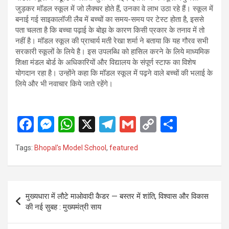
जुड़कर मॉडल स्कूल में जो लैक्चर होते हैं, उनका वे लाभ उठा रहे हैं। स्कूल में
बनाई गई साइकालॉजी लैब में बच्चों का समय-समय पर टेस्ट होता है, इससे
पता चलता है कि बच्चा पढ़ाई के बोझ के कारण किसी प्रकार के तनाव में तो
नहीं है। मॉडल स्कूल की प्राचार्य मती रेखा शर्मा ने बताया कि यह गौरव सभी
सरकारी स्कूलों के लिये है। इस उपलब्धि को हासिल करने के लिये माध्यमिक
शिक्षा मंडल बोर्ड के अधिकारियों और विद्यालय के संपूर्ण स्टाफ का विशेष
योगदान रहा है। उन्होंने कहा कि मॉडल स्कूल में पढ़ने वाले बच्चों की भलाई के
लिये और भी नवाचार किये जाते रहेंगे।
F
M
W
X
T
G
C
S
a
es
h
el
m
o
h
Tags:
Bhopal's Model School
,
featured
ce
se
at
e
ail
py
ar
b
n
s
gr
Li
e
o
g
A
a
n
Post
मुख्यधारा में लौटे माओवादी कैडर — बस्तर में शांति, विश्वास और विकास
o
er
p
m
k
navigation
की नई सुबह : मुख्यमंत्री साय
k
p