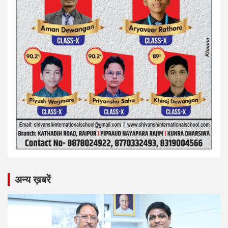
अन्य ख़बरें