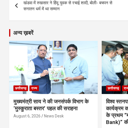
o
g
A
a
n
खंडवा में रुखसार ने हिंदू युवक से रचाई शादी, बोली- बचपन से
navigation
o
er
p
m
k
सनातन धर्म में था सम्मान
k
p
अन्य ख़बरें
छत्तीसगढ़
राज्य
छत्तीसगढ़
राज
मुख्यमंत्री साय ने की जनसंपर्क विभाग के
विश्व स्तनप
‘मुस्कुराता बस्तर’ पहल की सराहना
कार्यक्रम
के प्रथम “
August 6, 2026
News Desk
Bank)” की