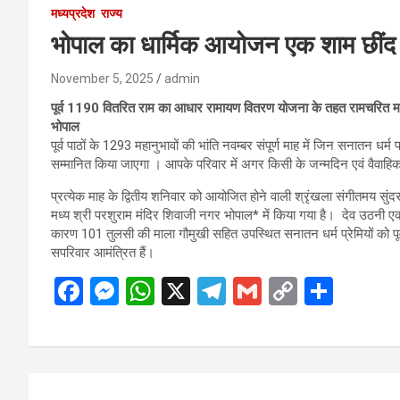
मध्यप्रदेश
राज्य
भोपाल का धार्मिक आयोजन एक शाम छींद 
November 5, 2025
admin
पूर्व 1190 वितरित राम का आधार रामायण वितरण योजना के तहत रामचरित 
भोपाल
पूर्व पाठों के 1293 महानुभावों की भांति नवम्बर संपूर्ण माह में जिन सनातन धर्म
सम्मानित किया जाएगा । आपके परिवार में अगर किसी के जन्मदिन एवं वैवाहिक 
प्रत्येक माह के द्वितीय शनिवार को आयोजित होने वाली श्रृंखला संगीतमय 
मध्य श्री परशुराम मंदिर शिवाजी नगर भोपाल* में किया गया है। देव उठनी ए
कारण 101 तुलसी की माला गौमुखी सहित उपस्थित सनातन धर्म प्रेमियों को पूर्
सपरिवार आमंत्रित हैं।
F
M
W
X
T
G
C
S
a
es
h
el
m
o
h
ce
se
at
e
ail
py
ar
b
n
s
gr
Li
e
Post