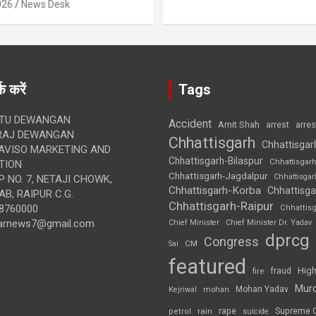
026
News Desk
क करें
Tags
TU DEWANGAN
Accident
Amit Shah
arre
arrest
RAJ DEWANGAN
Chhattisgarh
Chhattisgar
AVISO MARKETING AND
Chhattisgarh-Bilaspur
Chhattisgar
TION
Chhattisgarh-Jagdalpur
Chhattisga
 NO. 7, NETAJI CHOWK,
Chhattisgarh-Korba
Chhattisga
B, RAIPUR C.G.
Chhattisgarh-Raipur
8760000
Chhattis
arnews7@gmail.com
Chief Minister
Chief Minister Dr. Yadav
dprcg
Congress
CM
Sai
featured
High
fire
fraud
Mur
Mohan Yadav
Kejriwal
mohan
rape
Supreme 
rain
petrol
suicide