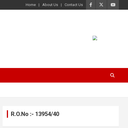
Home
About Us
Contact Us
R.O.No :- 13954/40