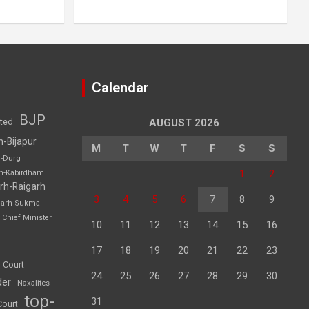
Calendar
BJP
sted
AUGUST 2026
h-Bijapur
M
T
W
T
F
S
S
h-Durg
1
2
rh-Kabirdham
rh-Raigarh
3
4
5
6
7
8
9
garh-Sukma
Chief Minister
10
11
12
13
14
15
16
17
18
19
20
21
22
23
 Court
24
25
26
27
28
29
30
der
Naxalites
top-
31
Court