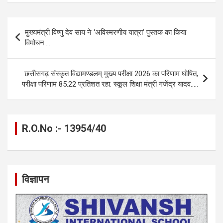
ce
se
at
e
ail
py
ar
b
n
s
gr
Li
e
Post
मुख्यमंत्री विष्णु देव साय ने ‘अविस्मरणीय यात्रा’ पुस्तक का किया
o
g
A
a
n
navigation
विमोचन….
o
er
p
m
k
k
p
छत्तीसगढ़ संस्कृत विद्यामण्डलम् मुख्य परीक्षा 2026 का परिणाम घोषित,
परीक्षा परिणाम 85.22 प्रतिशत रहा: स्कूल शिक्षा मंत्री गजेंद्र यादव…..
R.O.No :- 13954/40
विज्ञापन