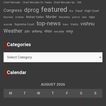
CM
Chief Minister
Chief Minister Dr. Yadav
Chief Minister Sai
featured
dprcg
Congress
High Court
fire
fraud
Murder
rape
Mohan Yadav
Naxalites
rain
Kejriwal
mohan
petrol
top-news
vishnu
Supreme Court
Vastu
suicide
train
Weather
भोपाल
रायपुर
इंदौर
छत्तीसगढ़
मध्य प्रदेश
Categories
Categories
Calendar
AUGUST 2026
M
T
W
T
F
S
S
1
2