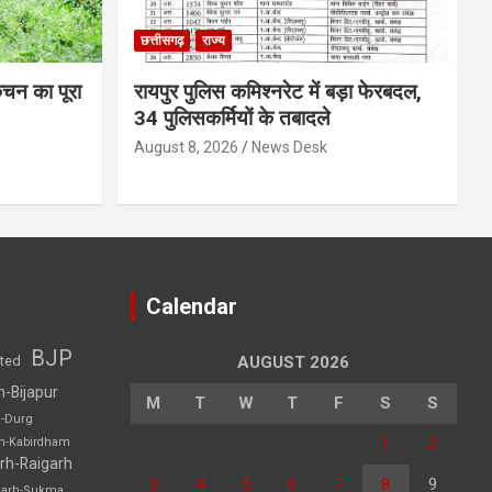
छत्तीसगढ़
राज्य
िचन का पूरा
रायपुर पुलिस कमिश्नरेट में बड़ा फेरबदल,
34 पुलिसकर्मियों के तबादले
August 8, 2026
News Desk
Calendar
BJP
sted
AUGUST 2026
h-Bijapur
M
T
W
T
F
S
S
h-Durg
1
2
rh-Kabirdham
rh-Raigarh
3
4
5
6
7
8
9
garh-Sukma