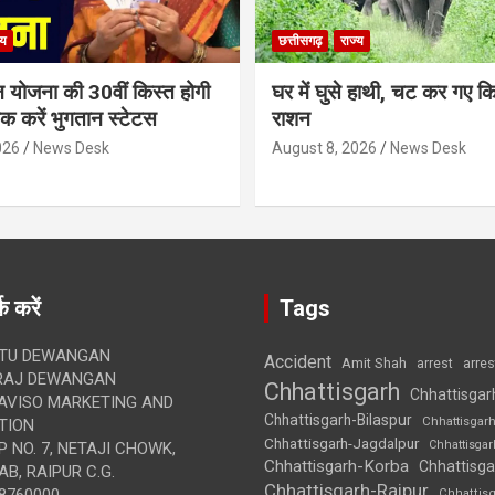
्य
छत्तीसगढ़
राज्य
न योजना की 30वीं किस्त होगी
घर में घुसे हाथी, चट कर गए क
ेक करें भुगतान स्टेटस
राशन
026
News Desk
August 8, 2026
News Desk
क करें
Tags
TU DEWANGAN
Accident
Amit Shah
arre
arrest
RAJ DEWANGAN
Chhattisgarh
Chhattisgar
AVISO MARKETING AND
Chhattisgarh-Bilaspur
Chhattisgar
TION
Chhattisgarh-Jagdalpur
Chhattisga
 NO. 7, NETAJI CHOWK,
Chhattisgarh-Korba
Chhattisga
B, RAIPUR C.G.
Chhattisgarh-Raipur
8760000
Chhattis