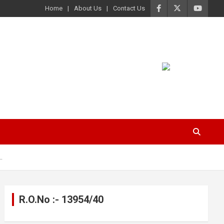
Home
About Us
Contact Us
…
R.O.No :- 13954/40