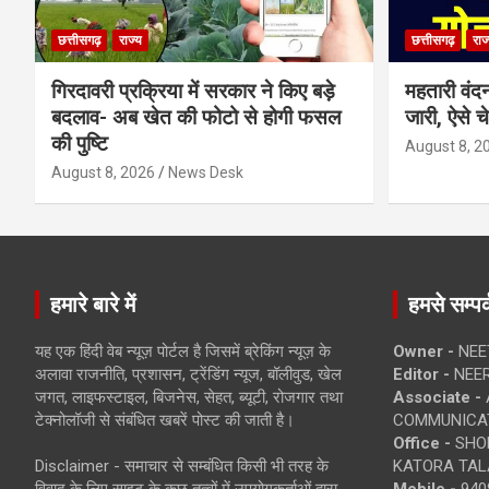
छत्तीसगढ़
राज्य
छत्तीसगढ़
राज
गिरदावरी प्रक्रिया में सरकार ने किए बड़े
महतारी वंद
बदलाव- अब खेत की फोटो से होगी फसल
जारी, ऐसे च
की पुष्टि
August 8, 2
August 8, 2026
News Desk
हमारे बारे में
हमसे सम्पर्
यह एक हिंदी वेब न्यूज़ पोर्टल है जिसमें ब्रेकिंग न्यूज़ के
Owner -
NEE
अलावा राजनीति, प्रशासन, ट्रेंडिंग न्यूज, बॉलीवुड, खेल
Editor -
NEE
जगत, लाइफस्टाइल, बिजनेस, सेहत, ब्यूटी, रोजगार तथा
Associate -
टेक्नोलॉजी से संबंधित खबरें पोस्ट की जाती है।
COMMUNICA
Office -
SHOP
Disclaimer - समाचार से सम्बंधित किसी भी तरह के
KATORA TALA
विवाद के लिए साइट के कुछ तत्वों में उपयोगकर्ताओं द्वारा
Mobile -
940