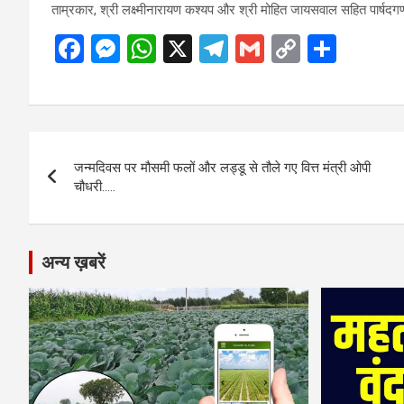
ताम्रकार, श्री लक्ष्मीनारायण कश्यप और श्री मोहित जायसवाल सहित पार्षदगण
F
M
W
X
T
G
C
S
a
es
h
el
m
o
h
ce
se
at
e
ail
py
ar
b
n
s
gr
Li
e
Post
o
g
A
a
n
जन्मदिवस पर मौसमी फलों और लड्डू से तौले गए वित्त मंत्री ओपी
navigation
o
er
p
m
k
चौधरी…..
k
p
अन्य ख़बरें