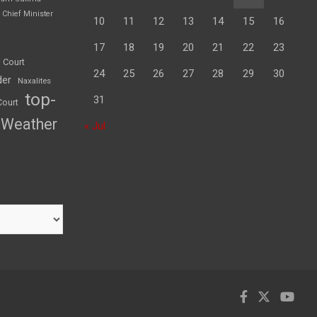
Chief Minister
10
11
12
13
14
15
16
17
18
19
20
21
22
23
 Court
24
25
26
27
28
29
30
der
Naxalites
top-
31
Court
Weather
« Jul