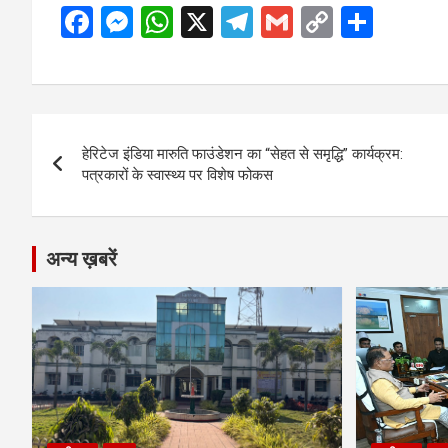
F
M
W
X
T
G
C
S
a
es
h
el
m
o
h
ce
se
at
e
ail
py
ar
b
n
s
gr
Li
e
Post
o
g
A
a
n
हेरिटेज इंडिया मारुति फाउंडेशन का “सेहत से समृद्धि” कार्यक्रम:
navigation
o
er
p
m
k
पत्रकारों के स्वास्थ्य पर विशेष फोकस
k
p
अन्य ख़बरें