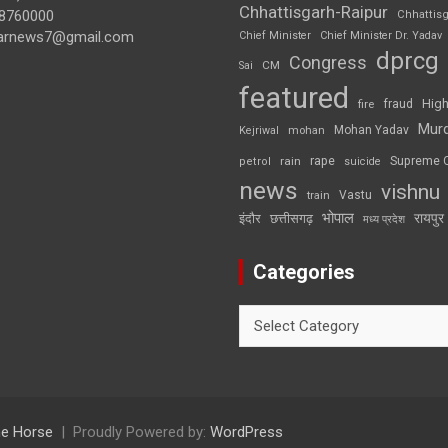
Chhattisgarh-Raipur
8760000
Chhattis
arnews7@gmail.com
Chief Minister
Chief Minister Dr. Yadav
dprcg
Congress
CM
Sai
featured
High
fire
fraud
Mur
Mohan Yadav
Kejriwal
mohan
rape
Supreme 
rain
petrol
suicide
news
vishnu
Vastu
train
भोपाल
रायपुर
इंदौर
छत्तीसगढ़
मध्य प्रदेश
Categories
Categories
e Horse
Proudly Powered by:
WordPress