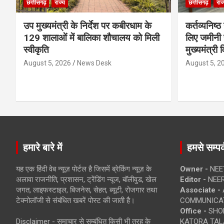
छत्तीसगढ़
राज्य
छत्तीसगढ़
राज
उप मुख्यमंत्री के निर्देश पर कबीरधाम के
कर्तव्यनिष्
129 शालाओं में बालिका शौचालय को मिली
लिए जमीनी स
स्वीकृति
मुख्यमंत्री 
August 5, 2026
News Desk
August 5, 2
हमारे बारे में
हमसे सम्पर्
यह एक हिंदी वेब न्यूज़ पोर्टल है जिसमें ब्रेकिंग न्यूज़ के
Owner -
NEE
अलावा राजनीति, प्रशासन, ट्रेंडिंग न्यूज, बॉलीवुड, खेल
Editor -
NEE
जगत, लाइफस्टाइल, बिजनेस, सेहत, ब्यूटी, रोजगार तथा
Associate -
टेक्नोलॉजी से संबंधित खबरें पोस्ट की जाती है।
COMMUNICA
Office -
SHOP
Disclaimer - समाचार से सम्बंधित किसी भी तरह के
KATORA TALA