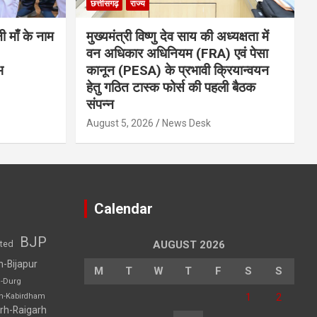
छत्तीसगढ़
राज्य
नी माँ के नाम
मुख्यमंत्री विष्णु देव साय की अध्यक्षता में
वन अधिकार अधिनियम (FRA) एवं पेसा
भ
कानून (PESA) के प्रभावी क्रियान्वयन
हेतु गठित टास्क फोर्स की पहली बैठक
संपन्न
August 5, 2026
News Desk
Calendar
BJP
sted
AUGUST 2026
h-Bijapur
M
T
W
T
F
S
S
h-Durg
1
2
rh-Kabirdham
rh-Raigarh