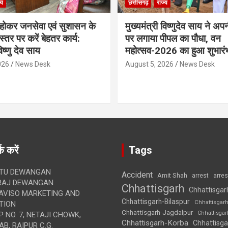
्य
छत्तीसगढ़
राज्य
ठ होकर जनसेवा एवं सुशासन के
मुख्यमंत्री विष्णुदेव साय ने अप
्तर पर करें बेहतर कार्य:
पर लगाया पीपल का पौधा, वन
विष्णु देव साय
महोत्सव-2026 का हुआ शुभारं
026
News Desk
August 5, 2026
News Desk
क करें
Tags
TU DEWANGAN
Accident
Amit Shah
arre
arrest
RAJ DEWANGAN
Chhattisgarh
Chhattisgar
AVISO MARKETING AND
Chhattisgarh-Bilaspur
Chhattisgar
TION
Chhattisgarh-Jagdalpur
Chhattisga
 NO. 7, NETAJI CHOWK,
Chhattisgarh-Korba
Chhattisga
B, RAIPUR C.G.