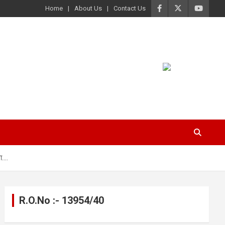
Home
About Us
Contact Us
ा….
R.O.No :- 13954/40