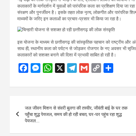
कलाकारों के मार्गदर्शन में युवाओं को पारंपरिक कला का प्रशिक्षण दिया जा रहा
संरक्षण और पुनर्जीवन है। इसके तहत लोक नृत्य, लोकगीत और पारंपरिक शिल्प
माध्यमों के जरिए इन कलाओं का प्रचार-प्रसार भी किया जा रहा है।
इस योजना के माध्यम से छत्तीसगढ़ की सांस्कृतिक पहचान को राष्ट्रीय और अंतरर
साथ ही, स्थानीय कला को पर्यटन से जोड़कर रोजगार के नए अवसर भी सृजित ह
कलाकारों को सशक्त बनाने की दिशा में प्रभावी साबित हो रही है।
F
M
W
X
T
G
C
S
a
es
h
el
m
o
h
ce
se
at
e
ail
py
ar
b
n
s
gr
Li
e
Post
o
g
A
a
n
जल जीवन मिशन से संवरी बुलगा की तस्वीर, जीवंती बाई के घर तक
navigation
o
er
p
m
k
पहुँचा शुद्ध पेयजल, समय की हो रही बचत, घर-घर पहुंच रहा शुद्ध
पेयजल….
k
p