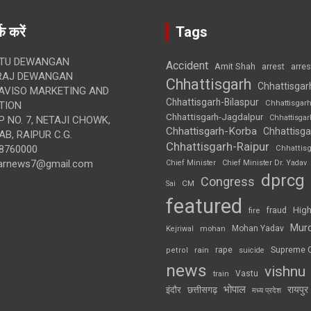
क करें
Tags
TU DEWANGAN
Accident
Amit Shah
arre
arrest
RAJ DEWANGAN
Chhattisgarh
Chhattisgar
AVISO MARKETING AND
Chhattisgarh-Bilaspur
Chhattisgar
TION
Chhattisgarh-Jagdalpur
Chhattisga
 NO. 7, NETAJI CHOWK,
Chhattisgarh-Korba
Chhattisga
B, RAIPUR C.G.
Chhattisgarh-Raipur
8760000
Chhattis
arnews7@gmail.com
Chief Minister
Chief Minister Dr. Yadav
dprcg
Congress
CM
Sai
featured
High
fire
fraud
Mur
Mohan Yadav
Kejriwal
mohan
rape
Supreme 
rain
petrol
suicide
news
vishnu
Vastu
train
भोपाल
रायपुर
इंदौर
छत्तीसगढ़
मध्य प्रदेश