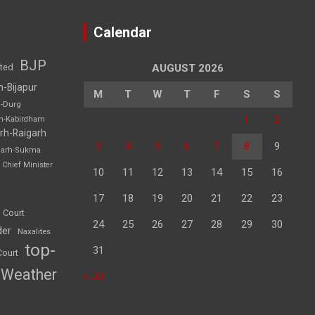
Calendar
BJP
sted
AUGUST 2026
h-Bijapur
M
T
W
T
F
S
S
h-Durg
1
2
rh-Kabirdham
rh-Raigarh
3
4
5
6
7
8
9
garh-Sukma
Chief Minister
10
11
12
13
14
15
16
17
18
19
20
21
22
23
 Court
24
25
26
27
28
29
30
der
Naxalites
top-
31
Court
Weather
« Jul