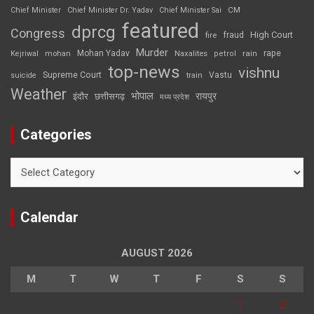
CM
Chief Minister
Chief Minister Dr. Yadav
Chief Minister Sai
featured
dprcg
Congress
High Court
fire
fraud
Murder
rape
Mohan Yadav
Naxalites
rain
Kejriwal
mohan
petrol
top-news
vishnu
Supreme Court
Vastu
suicide
train
Weather
भोपाल
रायपुर
इंदौर
छत्तीसगढ़
मध्य प्रदेश
Categories
Categories
Calendar
AUGUST 2026
M
T
W
T
F
S
S
1
2