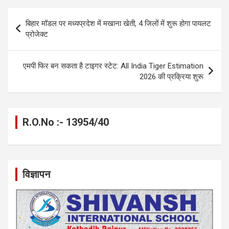
b
n
s
gr
Li
e
o
g
A
a
n
Post
बिहार मॉडल पर मध्यप्रदेश में मखाना खेती, 4 जिलों में शुरू होगा पायलट
o
er
p
m
k
navigation
प्रोजेक्ट
k
p
एमपी फिर बन सकता है टाइगर स्टेट: All India Tiger Estimation
2026 की प्रक्रिया शुरू
R.O.No :- 13954/40
विज्ञापन