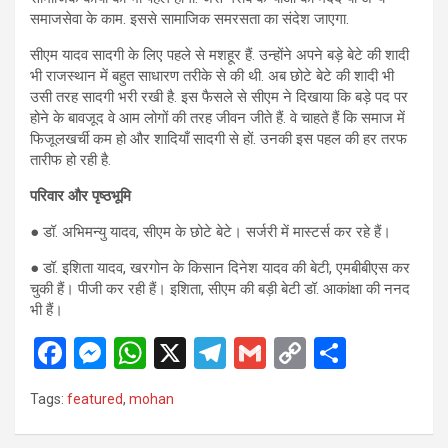
समाजसेवा के काम. इससे सामाजिक समरसता का संदेश जाएगा.
सीएम यादव सादगी के लिए पहले से मशहूर हैं. उन्होंने अपने बड़े बेटे की शादी
भी राजस्थान में बहुत साधारण तरीके से की थी. अब छोटे बेटे की शादी भी
उसी तरह सादगी भरी रखी है. इस फैसले से सीएम ने दिखाया कि बड़े पद पर
होने के बावजूद वे आम लोगों की तरह जीवन जीते हैं. वे चाहते हैं कि समाज में
फिजूलखर्ची कम हो और शादियाँ सादगी से हों. उनकी इस पहल की हर तरफ
तारीफ हो रही है.
परिवार और पृष्ठभूमि
● डॉ. अभिमन्यु यादव, सीएम के छोटे बेटे। सर्जरी में मास्टर्स कर रहे हैं।
● डॉ. इशिता यादव, खरगोन के किसान दिनेश यादव की बेटी, एमबीबीएस कर
चुकी हैं। पीजी कर रही हैं। इशिता, सीएम की बड़ी बेटी डॉ. आकांक्षा की ननद
भी हैं।
F
M
W
X
T
G
C
S
a
es
h
el
m
o
h
Tags:
featured
,
mohan
ce
se
at
e
ail
py
ar