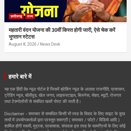
छत्तीसगढ़
राज्य
महतारी वंदन योजना की 30वीं किस्त होगी जारी, ऐसे चेक करें
भुगतान स्टेटस
August 8, 2026
News Desk
हमारे बारे में
यह एक हिंदी वेब न्यूज़ पोर्टल है जिसमें ब्रेकिंग न्यूज़ के अलावा राजनीति, प्रशासन,
ट्रेंडिंग न्यूज, बॉलीवुड, खेल जगत, लाइफस्टाइल, बिजनेस, सेहत, ब्यूटी, रोजगार
तथा टेक्नोलॉजी से संबंधित खबरें पोस्ट की जाती है।
Disclaimer - समाचार से सम्बंधित किसी भी तरह के विवाद के लिए साइट के कुछ
तत्वों में उपयोगकर्ताओं द्वारा प्रस्तुत सामग्री ( समाचार / फोटो / विडियो आदि )
शामिल होगी स्वामी, मुद्रक, प्रकाशक, संपादक इस तरह के सामग्रियों के लिए कोई