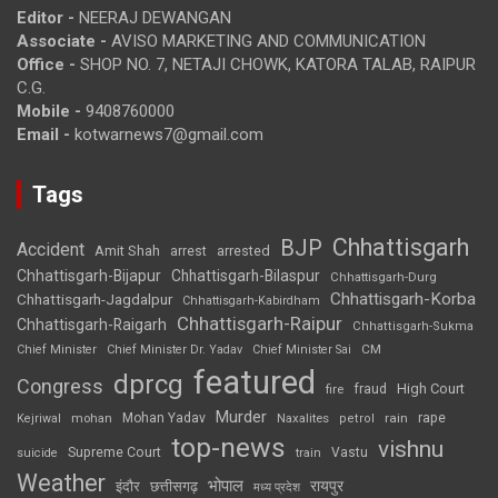
Editor -
NEERAJ DEWANGAN
Associate -
AVISO MARKETING AND COMMUNICATION
Office -
SHOP NO. 7, NETAJI CHOWK, KATORA TALAB, RAIPUR
C.G.
Mobile -
9408760000
Email -
kotwarnews7@gmail.com
Tags
Chhattisgarh
BJP
Accident
Amit Shah
arrested
arrest
Chhattisgarh-Bijapur
Chhattisgarh-Bilaspur
Chhattisgarh-Durg
Chhattisgarh-Korba
Chhattisgarh-Jagdalpur
Chhattisgarh-Kabirdham
Chhattisgarh-Raipur
Chhattisgarh-Raigarh
Chhattisgarh-Sukma
CM
Chief Minister
Chief Minister Dr. Yadav
Chief Minister Sai
featured
dprcg
Congress
High Court
fire
fraud
Murder
rape
Mohan Yadav
Naxalites
rain
Kejriwal
mohan
petrol
top-news
vishnu
Supreme Court
Vastu
suicide
train
Weather
भोपाल
रायपुर
इंदौर
छत्तीसगढ़
मध्य प्रदेश