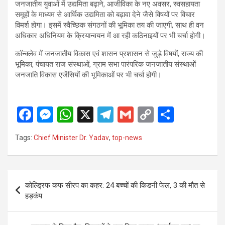
जनजातीय युवाओं में उद्यमिता बढ़ाने, आजीविका के नए अवसर, स्वसहायता
समूहों के माध्यम से आर्थिक उद्यमिता को बढ़ावा देने जैसे विषयों पर विचार
विमर्श होगा। इसमें स्वैच्छिक संगठनों की भूमिका तय की जाएगी, साथ ही वन
अधिकार अधिनियम के क्रियान्वयन में आ रही कठिनाइयों पर भी चर्चा होगी।
कॉन्क्लेव में जनजातीय विकास एवं शासन प्रशासन से जुड़े विषयों, राज्य की
भूमिका, पंचायत राज संस्थाओं, ग्राम सभा पारंपरिक जनजातीय संस्थाओं
जनजाति विकास एजेंसियों की भूमिकाओं पर भी चर्चा होगी।
F
M
W
X
T
G
C
S
a
es
h
el
m
o
h
Tags:
Chief Minister Dr. Yadav
,
top-news
ce
se
at
e
ail
py
ar
b
n
s
gr
Li
e
o
g
A
a
n
Post
कोल्ड्रिफ कफ सीरप का कहर: 24 बच्चों की किडनी फेल, 3 की मौत से
o
er
p
m
k
navigation
हड़कंप
k
p