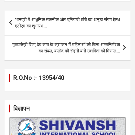
ce
se
at
e
ail
py
ar
b
n
s
gr
Li
e
Post
भानपुरी में आधुनिक तकनीक और बुनियादी ढांचे का अनूठा संगम हेल्थ
o
g
A
a
n
navigation
एटीएम का शुभारंभ….
o
er
p
m
k
k
p
मुख्यमंत्री विष्णु देव साय के सुशासन में महिलाओं को मिला आत्मनिर्भरता
का संबल, बालोद की रोहनी बनीं उद्यमिता की मिसाल….
R.O.No :- 13954/40
विज्ञापन