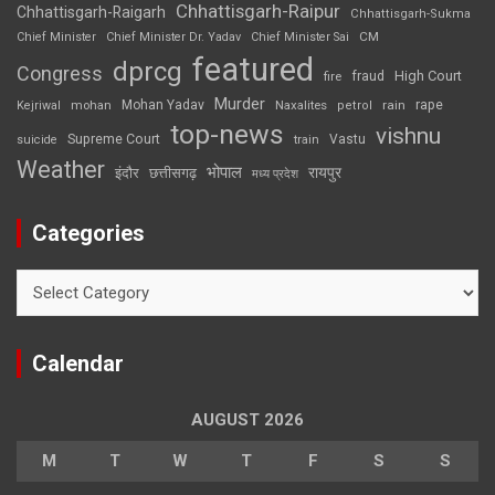
Chhattisgarh-Raipur
Chhattisgarh-Raigarh
Chhattisgarh-Sukma
CM
Chief Minister
Chief Minister Dr. Yadav
Chief Minister Sai
featured
dprcg
Congress
High Court
fire
fraud
Murder
rape
Mohan Yadav
Naxalites
rain
Kejriwal
mohan
petrol
top-news
vishnu
Supreme Court
Vastu
suicide
train
Weather
भोपाल
रायपुर
इंदौर
छत्तीसगढ़
मध्य प्रदेश
Categories
Categories
Calendar
AUGUST 2026
M
T
W
T
F
S
S