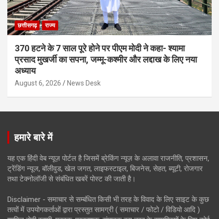
छत्तीसगढ़
राज्य
370 हटने के 7 साल पूरे होने पर पीएम मोदी ने कहा- श्यामा
प्रसाद मुखर्जी का सपना, जम्मू-कश्मीर और लद्दाख के लिए नया
अध्याय
August 6, 2026
News Desk
हमारे बारे में
यह एक हिंदी वेब न्यूज़ पोर्टल है जिसमें ब्रेकिंग न्यूज़ के अलावा राजनीति, प्रशासन,
ट्रेंडिंग न्यूज, बॉलीवुड, खेल जगत, लाइफस्टाइल, बिजनेस, सेहत, ब्यूटी, रोजगार
तथा टेक्नोलॉजी से संबंधित खबरें पोस्ट की जाती है।
Disclaimer - समाचार से सम्बंधित किसी भी तरह के विवाद के लिए साइट के कुछ
तत्वों में उपयोगकर्ताओं द्वारा प्रस्तुत सामग्री ( समाचार / फोटो / विडियो आदि )