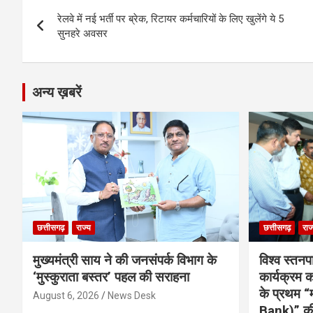
Post
o
g
A
a
n
रेलवे में नई भर्ती पर ब्रेक, रिटायर कर्मचारियों के लिए खुलेंगे ये 5
navigation
o
er
p
m
k
सुनहरे अवसर
k
p
अन्य ख़बरें
छत्तीसगढ़
राज्य
छत्तीसगढ़
राज
मुख्यमंत्री साय ने की जनसंपर्क विभाग के
विश्व स्तनप
‘मुस्कुराता बस्तर’ पहल की सराहना
कार्यक्रम
के प्रथम “
August 6, 2026
News Desk
Bank)” की