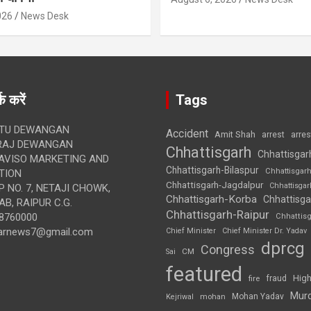
026
News Desk
क करें
Tags
TU DEWANGAN
Accident
Amit Shah
arre
arrest
RAJ DEWANGAN
Chhattisgarh
Chhattisgar
AVISO MARKETING AND
Chhattisgarh-Bilaspur
Chhattisgar
TION
Chhattisgarh-Jagdalpur
Chhattisga
 NO. 7, NETAJI CHOWK,
Chhattisgarh-Korba
Chhattisga
B, RAIPUR C.G.
Chhattisgarh-Raipur
8760000
Chhattis
arnews7@gmail.com
Chief Minister
Chief Minister Dr. Yadav
dprcg
Congress
CM
Sai
featured
High
fire
fraud
Mur
Mohan Yadav
Kejriwal
mohan