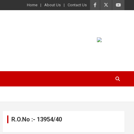
Home
About Us
Contact Us
R.O.No :- 13954/40