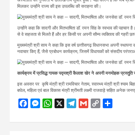
मिलकर उन्होंने राज्य की इस उपलब्धि की सराहना की।
उन्होंने कहा कि सादगी और मितभाषिता डॉ. रमन सिंह के स्वभाव की पहचान है। व
से वे सहजता से मिलते हैं और हर किसी पर अपनी सौम्य व्यक्तित्व की गहरी छाप 
मुख्यमंत्री श्री साय ने कहा कि इस वर्ष छत्तीसगढ़ विधानसभा अपनी स्थापना 
नवाचार किए हैं, जैसे प्रबोधन कार्यक्रम, जिसमें विधायकों को संसदीय परंप
कार्यक्रम में प्रसिद्ध गायक पद्मश्री कैलाश खेर ने अपनी मनमोहक प्रस्तुत
इस अवसर पर कृषि मंत्री श्री रामविचार नेताम, स्वास्थ्य मंत्री श्री श्याम बि
बघेल, महिला एवं बाल विकास मंत्री श्रीमती लक्ष्मी राजवाड़े सहित अनेक जन
F
M
W
X
T
G
C
S
a
es
h
el
m
o
h
ce
se
at
e
ail
py
ar
b
n
s
gr
Li
e