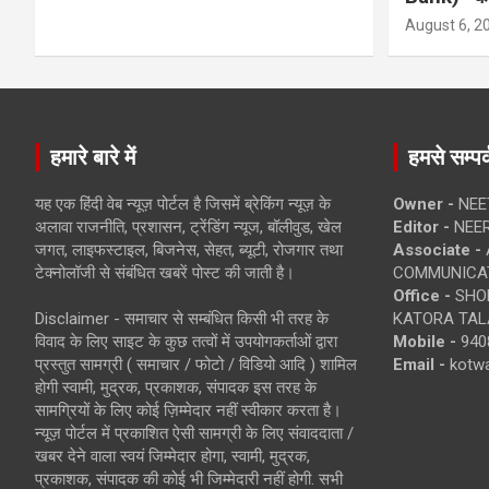
August 6, 2
हमारे बारे में
हमसे सम्पर्
यह एक हिंदी वेब न्यूज़ पोर्टल है जिसमें ब्रेकिंग न्यूज़ के
Owner -
NEE
अलावा राजनीति, प्रशासन, ट्रेंडिंग न्यूज, बॉलीवुड, खेल
Editor -
NEE
जगत, लाइफस्टाइल, बिजनेस, सेहत, ब्यूटी, रोजगार तथा
Associate -
टेक्नोलॉजी से संबंधित खबरें पोस्ट की जाती है।
COMMUNICA
Office -
SHOP
Disclaimer - समाचार से सम्बंधित किसी भी तरह के
KATORA TALA
विवाद के लिए साइट के कुछ तत्वों में उपयोगकर्ताओं द्वारा
Mobile -
940
प्रस्तुत सामग्री ( समाचार / फोटो / विडियो आदि ) शामिल
Email -
kotw
होगी स्वामी, मुद्रक, प्रकाशक, संपादक इस तरह के
सामग्रियों के लिए कोई ज़िम्मेदार नहीं स्वीकार करता है।
न्यूज़ पोर्टल में प्रकाशित ऐसी सामग्री के लिए संवाददाता /
खबर देने वाला स्वयं जिम्मेदार होगा, स्वामी, मुद्रक,
प्रकाशक, संपादक की कोई भी जिम्मेदारी नहीं होगी. सभी