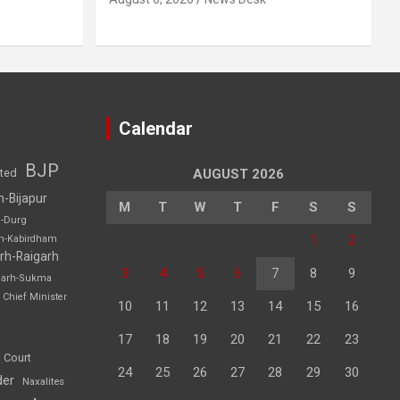
Calendar
BJP
sted
AUGUST 2026
h-Bijapur
M
T
W
T
F
S
S
h-Durg
1
2
rh-Kabirdham
rh-Raigarh
3
4
5
6
7
8
9
garh-Sukma
Chief Minister
10
11
12
13
14
15
16
17
18
19
20
21
22
23
 Court
24
25
26
27
28
29
30
der
Naxalites