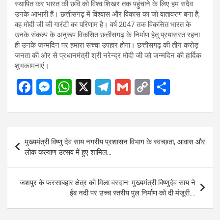
स्थापित कर भारत की छवि को विश्व शिखर तक पहुंचाने के लिए हम सदैव
उनके आभारी हैं। छत्तीसगढ़ में विश्वास और विकास का जो वातावरण बना है,
वह मोदी जी की गारंटी का परिणाम है। वर्ष 2047 तक विकसित भारत के
उनके संकल्प के अनुरूप विकसित छत्तीसगढ़ के निर्माण हेतु प्रयासरत रहना
ही उनके जन्मदिन पर हमारा सच्चा उपहार होगा। छत्तीसगढ़ की तीन करोड़
जनता की ओर से प्रधानमंत्री श्री नरेन्द्र मोदी जी को जन्मदिन की हार्दिक
शुभकामनाएं।
F
M
W
X
T
G
C
S
a
es
h
el
m
o
h
ce
se
at
e
ail
py
ar
b
n
s
gr
Li
e
Post
मुख्यमंत्री विष्णु देव साय नगरीय प्रशासन विभाग के स्वच्छता, आवास और
o
g
A
a
n
navigation
लोक कल्याण उत्सव में हुए शामिल…
o
er
p
m
k
k
p
जशपुर के फरसाबहार क्षेत्र को मिला वरदान: मुख्यमंत्री विष्णुदेव साय ने
ईब नदी पर उच्च स्तरीय पुल निर्माण को दी मंजूरी….