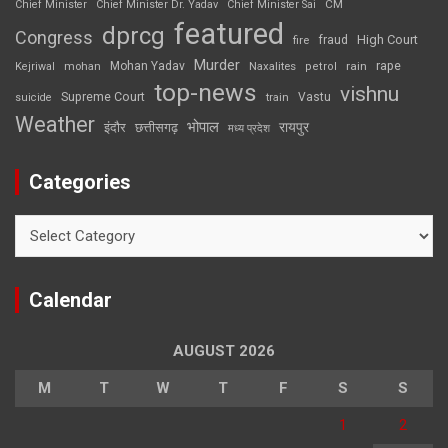
CM
Chief Minister
Chief Minister Dr. Yadav
Chief Minister Sai
featured
dprcg
Congress
High Court
fire
fraud
Murder
rape
Mohan Yadav
Naxalites
rain
Kejriwal
mohan
petrol
top-news
vishnu
Supreme Court
Vastu
suicide
train
Weather
भोपाल
रायपुर
इंदौर
छत्तीसगढ़
मध्य प्रदेश
Categories
Categories
Calendar
AUGUST 2026
M
T
W
T
F
S
S
1
2