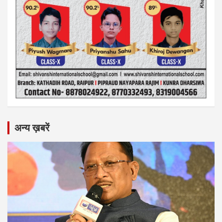
अन्य ख़बरें