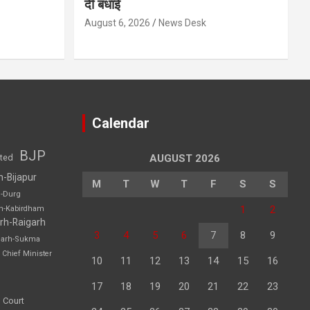
दी बधाई
August 6, 2026
News Desk
Calendar
BJP
sted
AUGUST 2026
h-Bijapur
M
T
W
T
F
S
S
h-Durg
1
2
rh-Kabirdham
rh-Raigarh
3
4
5
6
7
8
9
garh-Sukma
Chief Minister
10
11
12
13
14
15
16
17
18
19
20
21
22
23
 Court