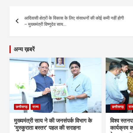
b
n
s
gr
Li
e
Post
o
g
A
a
n
आदिवासी क्षेत्रों के विकास के लिए संसाधनों की कोई कमी नहीं होगी
navigation
o
er
p
m
k
– मुख्यमंत्री विष्णुदेव साय….
k
p
अन्य ख़बरें
छत्तीसगढ़
राज्य
छत्तीसगढ़
राज
मुख्यमंत्री साय ने की जनसंपर्क विभाग के
विश्व स्तनप
‘मुस्कुराता बस्तर’ पहल की सराहना
कार्यक्रम