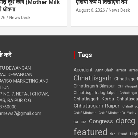
मातृ दूध कोष (Mother Milk
एशिया कप में दिखाएंगी दम
 घोषणा
August 6, 2026
News Desk
026
News Desk
क करें
Tags
TU DEWANGAN
Accident
Amit Shah
arre
arrest
RAJ DEWANGAN
Chhattisgarh
Chhattisgar
AVISO MARKETING AND
Chhattisgarh-Bilaspur
Chhattisgar
TION
Chhattisgarh-Jagdalpur
Chhattisga
 NO. 7, NETAJI CHOWK,
Chhattisgarh-Korba
Chhattisga
B, RAIPUR C.G.
Chhattisgarh-Raipur
8760000
Chhattis
arnews7@gmail.com
Chief Minister
Chief Minister Dr. Yadav
dprcg
Congress
CM
Sai
featured
High
fire
fraud