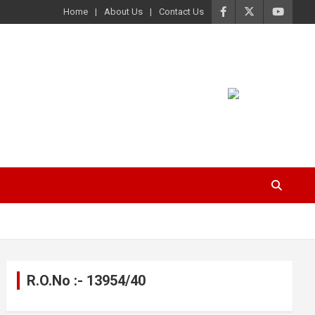
Home
About Us
Contact Us
R.O.No :- 13954/40