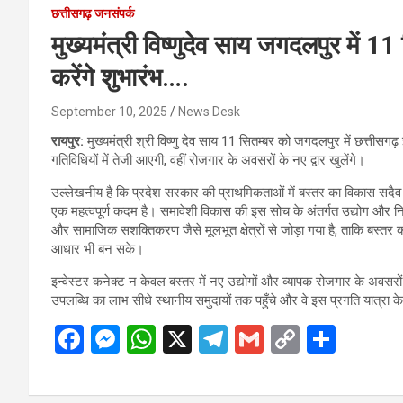
छत्तीसगढ़ जनसंपर्क
मुख्यमंत्री विष्णुदेव साय जगदलपुर में 1
करेंगे शुभारंभ….
September 10, 2025
News Desk
रायपुर:
मुख्यमंत्री श्री विष्णु देव साय 11 सितम्बर को जगदलपुर में छत्तीस
गतिविधियों में तेजी आएगी, वहीं रोजगार के अवसरों के नए द्वार खुलेंगे।
उल्लेखनीय है कि प्रदेश सरकार की प्राथमिकताओं में बस्तर का विकास सदैव 
एक महत्वपूर्ण कदम है। समावेशी विकास की इस सोच के अंतर्गत उद्योग और नि
और सामाजिक सशक्तिकरण जैसे मूलभूत क्षेत्रों से जोड़ा गया है, ताकि बस्
आधार भी बन सके।
इन्वेस्टर कनेक्ट न केवल बस्तर में नए उद्योगों और व्यापक रोजगार के अवसरों
उपलब्धि का लाभ सीधे स्थानीय समुदायों तक पहुँचे और वे इस प्रगति यात्रा क
F
M
W
X
T
G
C
S
a
es
h
el
m
o
h
ce
se
at
e
ail
py
ar