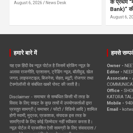
के प्रथम “
August 6, 2026
News Desk
Bank)” की
August 6, 2
हमारे बारे में
हमसे सम्पर्
यह एक हिंदी वेब न्यूज़ पोर्टल है जिसमें ब्रेकिंग न्यूज़ के
Owner -
NEE
अलावा राजनीति, प्रशासन, ट्रेंडिंग न्यूज, बॉलीवुड, खेल
Editor -
NEE
जगत, लाइफस्टाइल, बिजनेस, सेहत, ब्यूटी, रोजगार तथा
Associate -
टेक्नोलॉजी से संबंधित खबरें पोस्ट की जाती है।
COMMUNICA
Office -
SHOP
Disclaimer - समाचार से सम्बंधित किसी भी तरह के
KATORA TALA
विवाद के लिए साइट के कुछ तत्वों में उपयोगकर्ताओं द्वारा
Mobile -
940
प्रस्तुत सामग्री ( समाचार / फोटो / विडियो आदि ) शामिल
Email -
kotw
होगी स्वामी, मुद्रक, प्रकाशक, संपादक इस तरह के
सामग्रियों के लिए कोई ज़िम्मेदार नहीं स्वीकार करता है।
न्यूज़ पोर्टल में प्रकाशित ऐसी सामग्री के लिए संवाददाता /