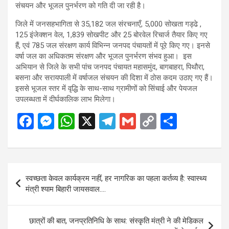
संचयन और भूजल पुनर्भरण को गति दी जा रही है।
जिले में जनसहभागिता से 35,182 जल संरचनाएँ, 5,000 सोखता गड्ढे ,
125 इंजेक्शन वेल, 1,839 सोखपीट और 25 बोरवेल रिचार्ज तैयार किए गए
हैं, एवं 785 जल संरक्षण कार्य विभिन्न जनपद पंचायतों में पूरे किए गए। इनसे
वर्षा जल का अधिकतम संरक्षण और भूजल पुनर्भरण संभव हुआ। इस
अभियान से जिले के सभी पांच जनपद पंचायत महासमुंद, बागबाहरा, पिथौरा,
बसना और सरायपाली में वर्षाजल संचयन की दिशा में ठोस कदम उठाए गए हैं।
इससे भूजल स्तर में वृद्धि के साथ-साथ ग्रामीणों को सिंचाई और पेयजल
उपलब्धता में दीर्घकालिक लाभ मिलेगा।
F
M
W
X
T
G
C
S
a
es
h
el
m
o
h
ce
se
at
e
ail
py
ar
b
n
s
gr
Li
e
Post
स्वच्छता केवल कार्यक्रम नहीं, हर नागरिक का पहला कर्तव्य है: स्वास्थ्य
o
g
A
a
n
navigation
मंत्री श्याम बिहारी जायसवाल….
o
er
p
m
k
k
p
छात्रों की बात, जनप्रतिनिधि के साथ: संस्कृति मंत्री ने की मेडिकल