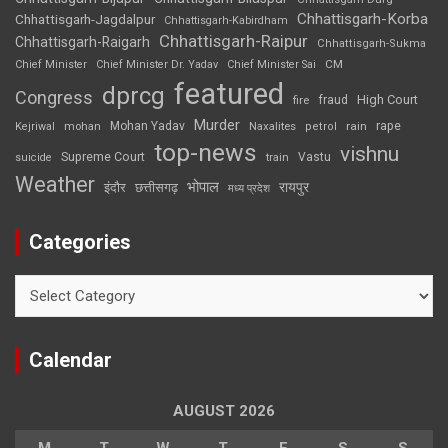
Chhattisgarh-Korba
Chhattisgarh-Jagdalpur
Chhattisgarh-Kabirdham
Chhattisgarh-Raipur
Chhattisgarh-Raigarh
Chhattisgarh-Sukma
CM
Chief Minister
Chief Minister Dr. Yadav
Chief Minister Sai
featured
dprcg
Congress
High Court
fire
fraud
Murder
rape
Mohan Yadav
Naxalites
rain
Kejriwal
mohan
petrol
top-news
vishnu
Supreme Court
Vastu
suicide
train
Weather
भोपाल
रायपुर
इंदौर
छत्तीसगढ़
मध्य प्रदेश
Categories
Categories
Calendar
AUGUST 2026