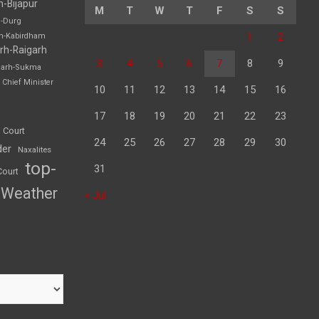
h-Bijapur
M
T
W
T
F
S
S
h-Durg
1
2
rh-Kabirdham
rh-Raigarh
3
4
5
6
7
8
9
garh-Sukma
Chief Minister
10
11
12
13
14
15
16
17
18
19
20
21
22
23
 Court
24
25
26
27
28
29
30
der
Naxalites
top-
31
Court
Weather
« Jul