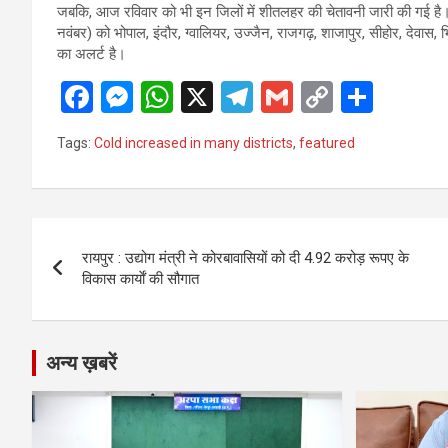
जबकि, आज रविवार को भी इन जिलों में शीतलहर की चेतावनी जारी की गई है। 
नवंबर) को भोपाल, इंदौर, ग्वालियर, उज्जैन, राजगढ़, शाजापुर, सीहोर, देवास, 
का अलर्ट है।
F
M
W
X
T
G
C
S
a
es
h
el
m
o
h
Tags:
Cold increased in many districts
,
featured
ce
se
at
e
ail
py
ar
b
n
s
gr
Li
e
o
g
A
a
n
Post
o
er
p
m
k
रायपुर : उद्योग मंत्री ने कोरबावासियों को दी 4.92 करोड़ रूपए के
navigation
विकास कार्याें की सौगात
k
p
अन्य ख़बरें