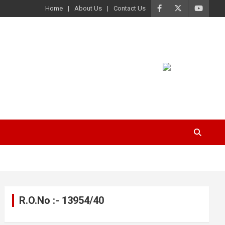
Home
About Us
Contact Us
R.O.No :- 13954/40