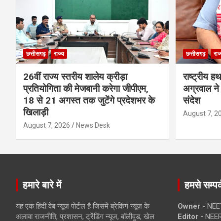
छत्तीसगढ़
राज्य
छत्तीसगढ़
राज
26वीं राज्य स्तरीय शालेय क्रीड़ा
राष्ट्रीय ह
प्रतियोगिता की मेजबानी करेगा जीपीएम,
अग्रवाल ने 
18 से 21 अगस्त तक जुटेंगे प्रदेशभर के
संदेश
खिलाड़ी
August 7, 2
August 7, 2026
News Desk
हमारे बारे में
हमसे सम्पर्
यह एक हिंदी वेब न्यूज़ पोर्टल है जिसमें ब्रेकिंग न्यूज़ के
Owner -
NEE
अलावा राजनीति, प्रशासन, ट्रेंडिंग न्यूज, बॉलीवुड, खेल
Editor -
NEE