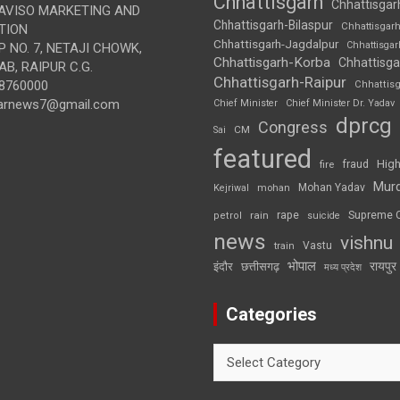
Chhattisgarh
Chhattisgar
AVISO MARKETING AND
Chhattisgarh-Bilaspur
Chhattisgar
TION
Chhattisgarh-Jagdalpur
Chhattisga
 NO. 7, NETAJI CHOWK,
Chhattisgarh-Korba
Chhattisga
B, RAIPUR C.G.
Chhattisgarh-Raipur
8760000
Chhattis
arnews7@gmail.com
Chief Minister
Chief Minister Dr. Yadav
dprcg
Congress
CM
Sai
featured
High
fire
fraud
Mur
Mohan Yadav
Kejriwal
mohan
rape
Supreme 
rain
petrol
suicide
news
vishnu
Vastu
train
भोपाल
रायपुर
इंदौर
छत्तीसगढ़
मध्य प्रदेश
Categories
Categories