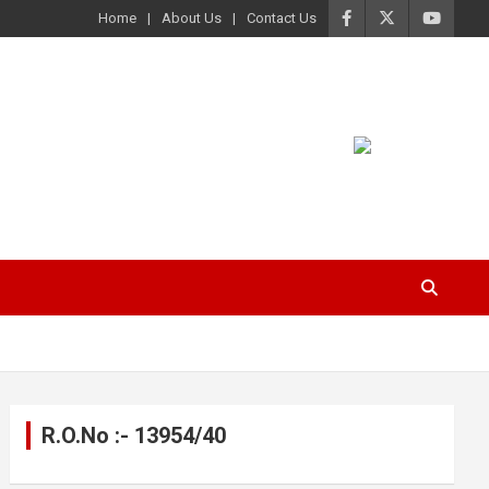
Home
About Us
Contact Us
R.O.No :- 13954/40