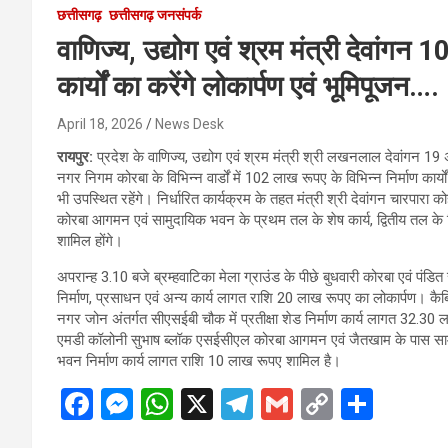
छत्तीसगढ़
छत्तीसगढ़ जनसंपर्क
वाणिज्य, उद्योग एवं श्रम मंत्री देवांगन 
कार्यों का करेंगे लोकार्पण एवं भूमिपूजन….
April 18, 2026
News Desk
रायपुर:
प्रदेश के वाणिज्य, उद्योग एवं श्रम मंत्री श्री लखनलाल देवांगन 19 अ
नगर निगम कोरबा के विभिन्न वार्डों में 102 लाख रूपए के विभिन्न निर्माण कार्य
भी उपस्थित रहेंगे। निर्धारित कार्यक्रम के तहत मंत्री श्री देवांगन चारपा
कोरबा आगमन एवं सामुदायिक भवन के प्रथम तल के शेष कार्य, द्वितीय तल के नि
शामिल होंगे।
अपरान्ह 3.10 बजे ब्रम्हवाटिका मेला ग्राउंड के पीछे बुधवारी कोरबा एवं पं
निर्माण, प्रसाधन एवं अन्य कार्य लागत राशि 20 लाख रूपए का लोकार्पण। कै
नगर जोन अंतर्गत सीएसईबी चौक में प्रतीक्षा शेड निर्माण कार्य लागत 32.30 
एमडी कॉलोनी सुभाष ब्लॉक एसईसीएल कोरबा आगमन एवं जैतखाम के पास सामुद
भवन निर्माण कार्य लागत राशि 10 लाख रूपए शामिल है।
F
M
W
X
T
G
C
S
a
es
h
el
m
o
h