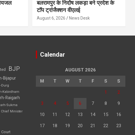
 पेयजल
बलरामपुर के निर्दोष लकड़ा बने प्रदेश के
टॉप ट्रांजैक्शन वीएलई
August 6, 2026
News Desk
Calendar
BJP
sted
AUGUST 2026
h-Bijapur
M
T
W
T
F
S
S
h-Durg
1
2
rh-Kabirdham
rh-Raigarh
3
4
5
6
7
8
9
garh-Sukma
Chief Minister
10
11
12
13
14
15
16
17
18
19
20
21
22
23
 Court