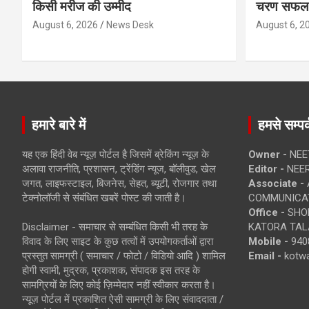
किसी मरीज की उम्मीद
चरण सफल
August 6, 2026
News Desk
August 6, 2
हमारे बारे में
हमसे सम्पर्
यह एक हिंदी वेब न्यूज़ पोर्टल है जिसमें ब्रेकिंग न्यूज़ के
Owner -
NEE
अलावा राजनीति, प्रशासन, ट्रेंडिंग न्यूज, बॉलीवुड, खेल
Editor -
NEE
जगत, लाइफस्टाइल, बिजनेस, सेहत, ब्यूटी, रोजगार तथा
Associate -
टेक्नोलॉजी से संबंधित खबरें पोस्ट की जाती है।
COMMUNICA
Office -
SHOP
Disclaimer - समाचार से सम्बंधित किसी भी तरह के
KATORA TALA
विवाद के लिए साइट के कुछ तत्वों में उपयोगकर्ताओं द्वारा
Mobile -
940
प्रस्तुत सामग्री ( समाचार / फोटो / विडियो आदि ) शामिल
Email -
kotw
होगी स्वामी, मुद्रक, प्रकाशक, संपादक इस तरह के
सामग्रियों के लिए कोई ज़िम्मेदार नहीं स्वीकार करता है।
न्यूज़ पोर्टल में प्रकाशित ऐसी सामग्री के लिए संवाददाता /