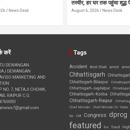
तस्वीर, हर घर तक पहुंचा शुद्ध
026
News Desk
August 6, 2026
News Desk
क करें
Tags
TU DEWANGAN
Accident
Amit Shah
arre
arrest
RAJ DEWANGAN
Chhattisgarh
Chhattisgar
AVISO MARKETING AND
Chhattisgarh-Bilaspur
Chhattisgar
TION
Chhattisgarh-Jagdalpur
Chhattisga
 NO. 7, NETAJI CHOWK,
Chhattisgarh-Korba
Chhattisga
B, RAIPUR C.G.
Chhattisgarh-Raipur
8760000
Chhattis
arnews7@gmail.com
Chief Minister
Chief Minister Dr. Yadav
dprcg
Congress
CM
Sai
featured
High
fire
fraud