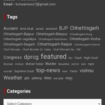
Email -
kotwarnews7@gmail.com
Tags
Chhattisgarh
BJP
Accident
Amit Shah
arrested
arrest
Chhattisgarh-Bijapur
Chhattisgarh-Bilaspur
Chhattisgarh-Durg
Chhattisgarh-Korba
Chhattisgarh-Jagdalpur
Chhattisgarh-Kabirdham
Chhattisgarh-Raipur
Chhattisgarh-Raigarh
Chhattisgarh-Sukma
CM
Chief Minister
Chief Minister Dr. Yadav
Chief Minister Sai
featured
dprcg
Congress
High Court
fire
fraud
Murder
rape
Mohan Yadav
Naxalites
rain
Kejriwal
mohan
petrol
top-news
vishnu
Supreme Court
Vastu
suicide
train
Weather
भोपाल
रायपुर
इंदौर
छत्तीसगढ़
मध्य प्रदेश
Categories
Categories