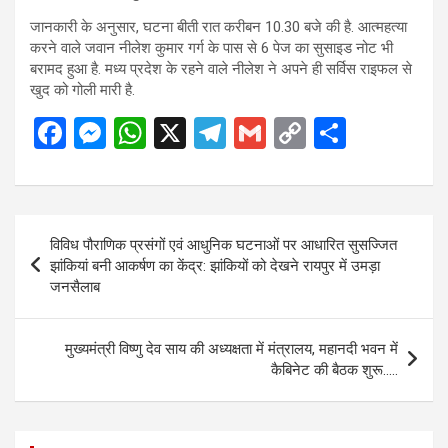
जानकारी के अनुसार, घटना बीती रात करीबन 10.30 बजे की है. आत्महत्या
करने वाले जवान नीलेश कुमार गर्ग के पास से 6 पेज का सुसाइड नोट भी
बरामद हुआ है. मध्य प्रदेश के रहने वाले नीलेश ने अपने ही सर्विस राइफल से
खुद को गोली मारी है.
F
M
W
X
T
G
C
S
a
es
h
el
m
o
h
ce
se
at
e
ail
py
ar
b
n
s
gr
Li
e
Post
विविध पौराणिक प्रसंगों एवं आधुनिक घटनाओं पर आधारित सुसज्जित
o
g
A
a
n
navigation
झांकियां बनी आकर्षण का केंद्र: झांकियों को देखने रायपुर में उमड़ा
o
er
p
m
k
जनसैलाब
k
p
मुख्यमंत्री विष्णु देव साय की अध्यक्षता में मंत्रालय, महानदी भवन में
कैबिनेट की बैठक शुरू…..