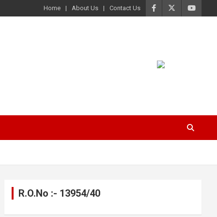
Home
About Us
Contact Us
R.O.No :- 13954/40