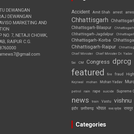
TU DEWANGAN
Accident
Amit Shah
arre
arrest
RAJ DEWANGAN
Chhattisgarh
Chhattisgar
AVISO MARKETING AND
Chhattisgarh-Bilaspur
Chhattisgar
TION
Chhattisgarh-Jagdalpur
Chhattisga
 NO. 7, NETAJI CHOWK,
Chhattisgarh-Korba
Chhattisga
B, RAIPUR C.G.
Chhattisgarh-Raipur
8760000
Chhattis
arnews7@gmail.com
Chief Minister
Chief Minister Dr. Yadav
dprcg
Congress
CM
Sai
featured
High
fire
fraud
Mur
Mohan Yadav
Kejriwal
mohan
rape
Supreme 
rain
petrol
suicide
news
vishnu
Vastu
train
भोपाल
रायपुर
इंदौर
छत्तीसगढ़
मध्य प्रदेश
Categories