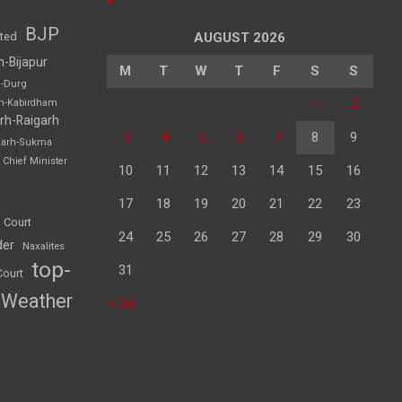
BJP
sted
AUGUST 2026
h-Bijapur
M
T
W
T
F
S
S
h-Durg
1
2
rh-Kabirdham
rh-Raigarh
3
4
5
6
7
8
9
garh-Sukma
Chief Minister
10
11
12
13
14
15
16
17
18
19
20
21
22
23
 Court
24
25
26
27
28
29
30
der
Naxalites
top-
31
Court
Weather
« Jul