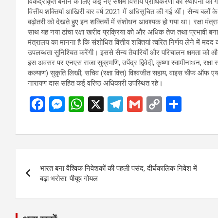
विकेंद्रीकृत बनाने के लिए कई नए सक्षम वित्तीय प्राधिकरणों की स्थापना की 
वित्तीय शक्तियां आखिरी बार वर्ष 2021 में अधिसूचित की गई थीं। सैन्य बलों 
बढ़ोतरी को देखते हुए इन शक्तियों में संशोधन आवश्यक हो गया था। रक्षा मं
साथ यह नया ढांचा रक्षा खरीद प्रक्रिया को और अधिक तेज तथा प्रभावी बन
मंत्रालय का मानना है कि संशोधित वित्तीय शक्तियां त्वरित निर्णय लेने में 
उपलब्धता सुनिश्चित करेंगी। इससे सैन्य तैयारियों और परिचालन क्षमता को 
इस अवसर पर एनएस राजा सुब्रमणि, उपेंद्र द्विवेदी, कृष्णा स्वामीनाथन, रक्षा
कल्याण) सुकृति लिखी, सचिव (रक्षा वित्त) विश्वजीत सहाय, वाइस चीफ ऑफ
नारायण दास सहित कई वरिष्ठ अधिकारी उपस्थित रहे।
F
M
W
X
T
G
C
S
a
es
h
el
m
o
h
ce
se
at
e
ail
py
ar
b
n
s
gr
Li
e
Post
o
g
A
a
n
भारत बना वैश्विक निवेशकों की पहली पसंद, दीर्घकालिक निवेश में
navigation
o
er
p
m
k
बढ़ा भरोसा: पीयूष गोयल
k
p