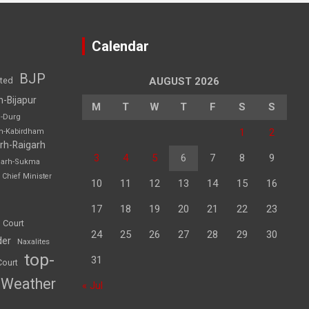
Calendar
BJP
sted
AUGUST 2026
h-Bijapur
M
T
W
T
F
S
S
h-Durg
1
2
rh-Kabirdham
rh-Raigarh
3
4
5
6
7
8
9
garh-Sukma
Chief Minister
10
11
12
13
14
15
16
17
18
19
20
21
22
23
 Court
24
25
26
27
28
29
30
der
Naxalites
top-
31
Court
Weather
« Jul