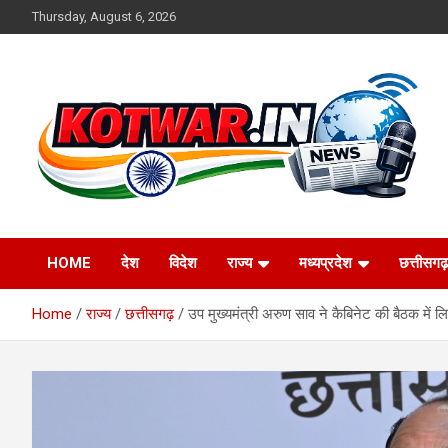
Skip
Thursday, August 6, 2026
to
content
Voice of Rural India
kotwar.in
HOME
देश
विदेश
राज्य
मध्यप्रदेश
छत्तीसगढ़
Home
राज्य
छत्तीसगढ़
उप मुख्यमंत्री अरुण साव ने कैबिनेट की बैठक में ल