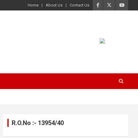
Home
About Us
Contact Us
R.O.No :- 13954/40