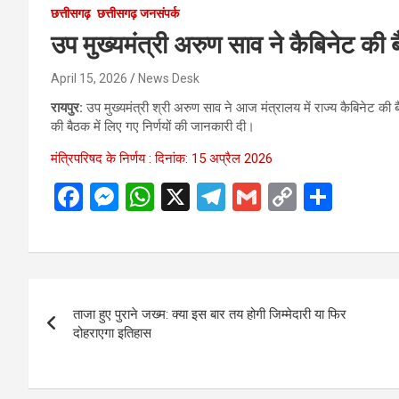
छत्तीसगढ़
छत्तीसगढ़ जनसंपर्क
उप मुख्यमंत्री अरुण साव ने कैबिनेट की ब
April 15, 2026
News Desk
रायपुर:
उप मुख्यमंत्री श्री अरुण साव ने आज मंत्रालय में राज्य कैबिनेट की बै
की बैठक में लिए गए निर्णयों की जानकारी दी।
मंत्रिपरिषद के निर्णय : दिनांक: 15 अप्रैल 2026
F
M
W
X
T
G
C
S
a
es
h
el
m
o
h
ce
se
at
e
ail
py
ar
b
n
s
gr
Li
e
Post
o
g
A
a
n
ताजा हुए पुराने जख्म: क्या इस बार तय होगी जिम्मेदारी या फिर
navigation
o
er
p
m
k
दोहराएगा इतिहास
k
p