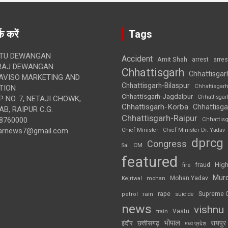
क करें
Tags
TU DEWANGAN
Accident
Amit Shah
arre
arrest
RAJ DEWANGAN
Chhattisgarh
Chhattisgar
AVISO MARKETING AND
Chhattisgarh-Bilaspur
Chhattisgar
TION
Chhattisgarh-Jagdalpur
Chhattisga
 NO. 7, NETAJI CHOWK,
Chhattisgarh-Korba
Chhattisga
B, RAIPUR C.G.
Chhattisgarh-Raipur
8760000
Chhattis
arnews7@gmail.com
Chief Minister
Chief Minister Dr. Yadav
dprcg
Congress
CM
Sai
featured
High
fire
fraud
Mur
Mohan Yadav
Kejriwal
mohan
rape
Supreme 
rain
petrol
suicide
news
vishnu
Vastu
train
भोपाल
रायपुर
इंदौर
छत्तीसगढ़
मध्य प्रदेश