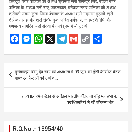
किरंदुल नगर पालिका की अध्यक्ष श्रीमती रूबी शैलेन्द्र सिंह, बचेली नगर
पालिका के अध्यक्ष श्री राजू जायसवाल, दंतेवाड़ा नगर पालिका की अध्यक्ष
श्रीमती पायल गुप्ता, जिला पंचायत के अध्यक्ष श्री नंदलाल मुड़ामी, श्री
शैलेन्द्र सिंह और श्री संतोष गुप्ता सहित पार्षदगण, जनप्रतिनिधि और
गणमान्य नागरिक बड़ी संख्या में कार्यक्रम में मौजूद थे।
F
M
W
X
T
G
C
S
a
es
h
el
m
o
h
ce
se
at
e
ail
py
ar
b
n
s
gr
Li
e
Post
मुख्यमंत्री विष्णु देव साय की अध्यक्षता में 09 जून को होगी कैबिनेट बैठक,
o
g
A
a
n
navigation
महत्वपूर्ण फैसलों की उम्मीद….
o
er
p
m
k
k
p
राज्यपाल रमेन डेका से अखिल भारतीय गोंड़वाना गोंड़ महासभा के
पदाधिकारियों ने की सौजन्य भेंट….
R.O.No :- 13954/40