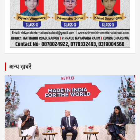
अन्य ख़बरें