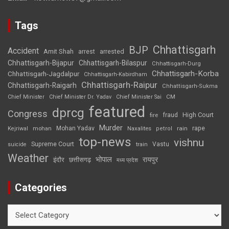
Tags
Chhattisgarh
BJP
Accident
Amit Shah
arrested
arrest
Chhattisgarh-Bijapur
Chhattisgarh-Bilaspur
Chhattisgarh-Durg
Chhattisgarh-Korba
Chhattisgarh-Jagdalpur
Chhattisgarh-Kabirdham
Chhattisgarh-Raipur
Chhattisgarh-Raigarh
Chhattisgarh-Sukma
CM
Chief Minister
Chief Minister Dr. Yadav
Chief Minister Sai
featured
dprcg
Congress
High Court
fire
fraud
Murder
rape
Mohan Yadav
Naxalites
rain
Kejriwal
mohan
petrol
top-news
vishnu
Supreme Court
Vastu
suicide
train
Weather
भोपाल
रायपुर
इंदौर
छत्तीसगढ़
मध्य प्रदेश
Categories
Categories