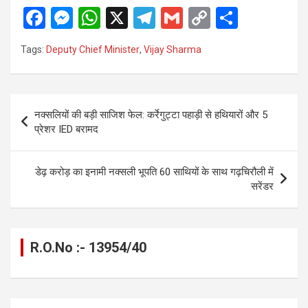
F
M
W
X
T
G
C
S
a
es
h
el
m
o
h
Tags:
Deputy Chief Minister
,
Vijay Sharma
ce
se
at
e
ail
py
ar
b
n
s
gr
Li
e
o
g
A
a
n
Post
नक्सलियों की बड़ी साजिश फेल: कर्रेगुट्टा पहाड़ी से हथियारों और 5
o
er
p
m
k
navigation
प्रेशर IED बरामद
k
p
डेढ़ करोड़ का इनामी नक्सली भूपति 60 साथियों के साथ गढ़चिरौली में
सरेंडर
R.O.No :- 13954/40