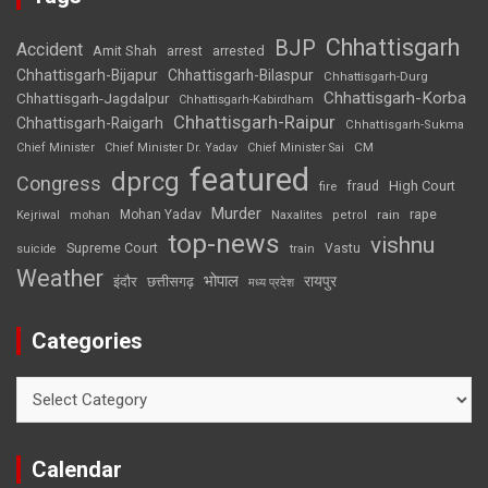
Chhattisgarh
BJP
Accident
Amit Shah
arrested
arrest
Chhattisgarh-Bijapur
Chhattisgarh-Bilaspur
Chhattisgarh-Durg
Chhattisgarh-Korba
Chhattisgarh-Jagdalpur
Chhattisgarh-Kabirdham
Chhattisgarh-Raipur
Chhattisgarh-Raigarh
Chhattisgarh-Sukma
CM
Chief Minister
Chief Minister Dr. Yadav
Chief Minister Sai
featured
dprcg
Congress
High Court
fire
fraud
Murder
rape
Mohan Yadav
Naxalites
rain
Kejriwal
mohan
petrol
top-news
vishnu
Supreme Court
Vastu
suicide
train
Weather
भोपाल
रायपुर
इंदौर
छत्तीसगढ़
मध्य प्रदेश
Categories
Categories
Calendar