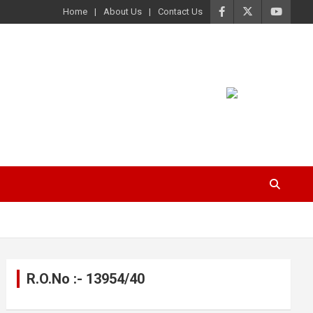
Home
About Us
Contact Us
R.O.No :- 13954/40