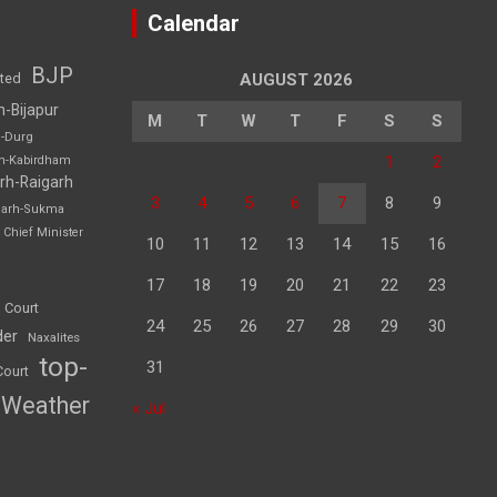
Calendar
BJP
sted
AUGUST 2026
h-Bijapur
M
T
W
T
F
S
S
h-Durg
1
2
rh-Kabirdham
rh-Raigarh
3
4
5
6
7
8
9
garh-Sukma
Chief Minister
10
11
12
13
14
15
16
17
18
19
20
21
22
23
 Court
24
25
26
27
28
29
30
der
Naxalites
top-
31
Court
Weather
« Jul