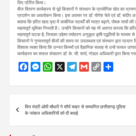
लिए प्रेरित किया।
बीज वितरण कार्यक्रम से पूर्व किसानों ने संस्थान के प्रायोगिक खेत का भ्रमण कि
प्रदर्शन का अवलोकन किया। इस अवसर पर डॉ. योगेश येले एवं डॉ. संदीप अडावी
बताया कि हरित खाद मृदा में कार्बनिक पदार्थों की मात्रा बढ़ाने, पोषक तत्वों क
महत्वपूर्ण भूमिका निभाती है। उन्होंने किसानों को यह भी अवगत कराया कि 
महत्वपूर्ण घटक है, जिसका उद्देश्य पर्यावरण अनुकूल कृषि पद्धतियों के माध्यम से 
किसानों ने गुणवत्तापूर्ण बीजों की समय पर उपलब्धता एवं संस्थान द्वारा प्रदा
विश्वास व्यक्त किया कि उन्नत किस्मों एवं वैज्ञानिक सलाह से उन्हें फसल उत्
कार्यक्रम का सफल संचालन डॉ. के. सी. शर्मा, नोडल अधिकारी द्वारा किया गया, 
F
M
W
X
T
G
C
S
a
es
h
el
m
o
h
ce
se
at
e
ail
py
ar
b
n
s
gr
Li
e
Post
o
g
A
a
n
वित्त मंत्री ओपी चौधरी ने शौर्य चक्र से सम्मानित छत्तीसगढ़ पुलिस
navigation
o
er
p
m
k
के जांबाज अधिकारियों को दी बधाई
k
p