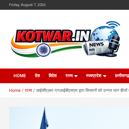
Skip
Friday, August 7, 2026
to
content
Voice of Rural India
kotwar.in
HOME
देश
विदेश
राज्य
मध्यप्रदेश
छत्तीसगढ़
Home
राज्य
आईसीएआर-एनआईबीएसएम द्वारा किसानों को उन्नत धान बीजों