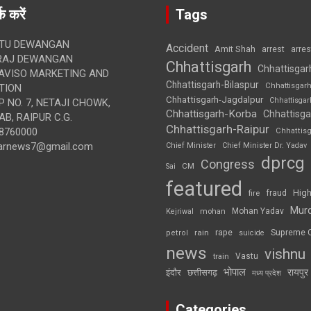
क करें
Tags
TU DEWANGAN
Accident
Amit Shah
arre
arrest
RAJ DEWANGAN
Chhattisgarh
Chhattisgar
AVISO MARKETING AND
Chhattisgarh-Bilaspur
Chhattisgar
TION
Chhattisgarh-Jagdalpur
Chhattisga
 NO. 7, NETAJI CHOWK,
Chhattisgarh-Korba
Chhattisga
B, RAIPUR C.G.
Chhattisgarh-Raipur
8760000
Chhattis
arnews7@gmail.com
Chief Minister
Chief Minister Dr. Yadav
dprcg
Congress
CM
Sai
featured
High
fire
fraud
Mur
Mohan Yadav
Kejriwal
mohan
rape
Supreme 
rain
petrol
suicide
news
vishnu
Vastu
train
भोपाल
रायपुर
इंदौर
छत्तीसगढ़
मध्य प्रदेश
Categories