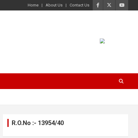
Home
About Us
Contact Us
R.O.No :- 13954/40