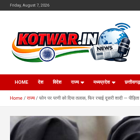
Skip
Friday, August 7, 2026
to
content
Voice of Rural India
kotwar.in
HOME
देश
विदेश
राज्य
मध्यप्रदेश
छत्तीसगढ़
Home
राज्य
फोन पर पत्नी को दिया तलाक, फिर रचाई दूसरी शादी — पीड़ित