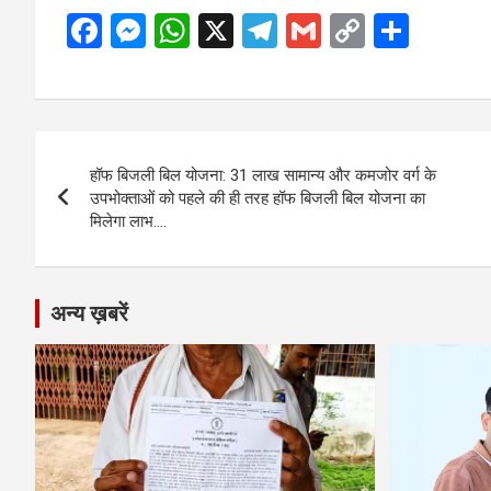
F
M
W
X
T
G
C
S
a
es
h
el
m
o
h
ce
se
at
e
ail
py
ar
b
n
s
gr
Li
e
Post
o
g
A
a
n
हॉफ बिजली बिल योजना: 31 लाख सामान्य और कमजोर वर्ग के
navigation
o
er
p
m
k
उपभोक्ताओं को पहले की ही तरह हॉफ बिजली बिल योजना का
मिलेगा लाभ….
k
p
अन्य ख़बरें