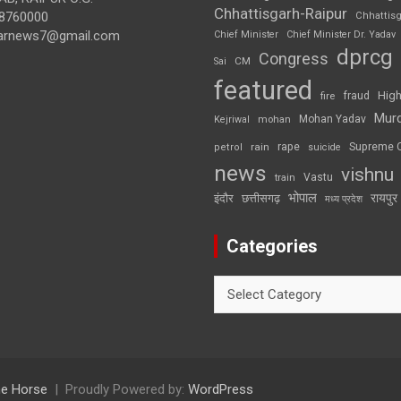
Chhattisgarh-Raipur
8760000
Chhattis
arnews7@gmail.com
Chief Minister
Chief Minister Dr. Yadav
dprcg
Congress
CM
Sai
featured
High
fire
fraud
Mur
Mohan Yadav
Kejriwal
mohan
rape
Supreme 
rain
petrol
suicide
news
vishnu
Vastu
train
भोपाल
रायपुर
इंदौर
छत्तीसगढ़
मध्य प्रदेश
Categories
Categories
e Horse
Proudly Powered by:
WordPress