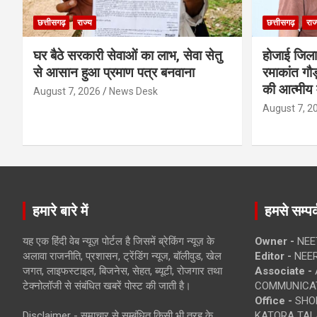
छत्तीसगढ़
राज्य
छत्तीसगढ़
राज
घर बैठे सरकारी सेवाओं का लाभ, सेवा सेतु
होजाई जिल
से आसान हुआ प्रमाण पत्र बनवाना
रमाकांत गौड़
की आत्मीय 
August 7, 2026
News Desk
August 7, 2
हमारे बारे में
हमसे सम्पर्
यह एक हिंदी वेब न्यूज़ पोर्टल है जिसमें ब्रेकिंग न्यूज़ के
Owner -
NEE
अलावा राजनीति, प्रशासन, ट्रेंडिंग न्यूज, बॉलीवुड, खेल
Editor -
NEE
जगत, लाइफस्टाइल, बिजनेस, सेहत, ब्यूटी, रोजगार तथा
Associate -
टेक्नोलॉजी से संबंधित खबरें पोस्ट की जाती है।
COMMUNICA
Office -
SHOP
Disclaimer - समाचार से सम्बंधित किसी भी तरह के
KATORA TALA