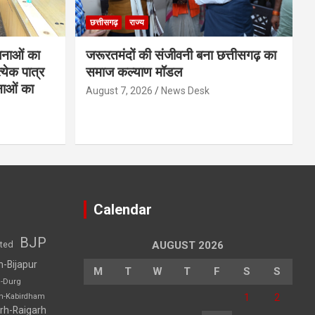
छत्तीसगढ़
राज्य
नाओं का
जरूरतमंदों की संजीवनी बना छत्तीसगढ़ का
्येक पात्र
समाज कल्याण मॉडल
नाओं का
August 7, 2026
News Desk
Calendar
BJP
sted
AUGUST 2026
h-Bijapur
M
T
W
T
F
S
S
h-Durg
1
2
rh-Kabirdham
rh-Raigarh