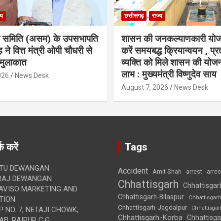
्य
छत्तीसगढ़
राज्य
ा समिति (असम) के उपसभापति
शासन की जनकल्याणकारी योज
 ने वित्त मंत्री ओपी चौधरी से
करें समयबद्ध क्रियान्वयन , प्रत
मुलाकात
व्यक्ति को मिले शासन की योज
लाभ : मुख्यमंत्री विष्णुदेव साय
026
News Desk
August 7, 2026
News Desk
क करें
Tags
TU DEWANGAN
Accident
Amit Shah
arre
arrest
RAJ DEWANGAN
Chhattisgarh
Chhattisgar
AVISO MARKETING AND
Chhattisgarh-Bilaspur
Chhattisgar
TION
Chhattisgarh-Jagdalpur
Chhattisga
 NO. 7, NETAJI CHOWK,
Chhattisgarh-Korba
Chhattisga
B, RAIPUR C.G.