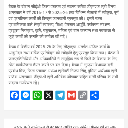
बैठक के दौरान सीईओ जिला पंचायत एवं सदस्य सचिव डीएमएफ श्री विनय
अग्रवाल ने वर्ष 2016-17 से 2025-26 तक विभिन्न सेक्टरों में स्वीकृत, पूर्ण
एवं प्रगतिरत कार्यों की विस्तृत जानकारी प्रस्तुत की। इसमें उच्च
प्राथमिकता वाले क्षेत्रों स्वास्थ्य, शिक्षा, पेयजल आपूर्ति, पर्यावरण संरक्षण,
प्रदूषण नियंत्रण, कृषि, पशुपालन, महिला एवं बाल कल्याण तथा स्वच्छता से
जुड़े कार्यों की प्रगति की समीक्षा की गई।
बैठक में वित्तीय वर्ष 2025-26 के लिए डीएमएफ अंतर्गत ऑडिट कार्य के
अनुमोदन तथा वार्षिक प्रतिवेदन को स्वीकृति हेतु प्रस्तुत किया गया। बैठक में
जनप्रतिनिधियों और अधिकारियों ने सामूहिक रूप से जिले के विकास के लिए
ठोस कार्ययोजना तैयार करने पर बल दिया। बैठक में लुण्ड्रा विधायक श्री
प्रबोध मिंज, जिला पंचायत अध्यक्ष श्रीमती निरुपा सिंह, पुलिस अधीक्षक श्री
राजेश अग्रवाल, डीएफओ श्री अभिषेक जोगावत सहित शासी परिषद के सभी
सदस्य उपस्थित रहे।
F
M
W
X
T
G
C
S
a
es
h
el
m
o
h
ce
se
at
e
ail
py
ar
b
n
s
gr
Li
e
Post
बस्तर मुन्ने कार्यक्रम से हर पात्र व्यक्ति तक पहुंचेगा योजनाओं का लाभ,