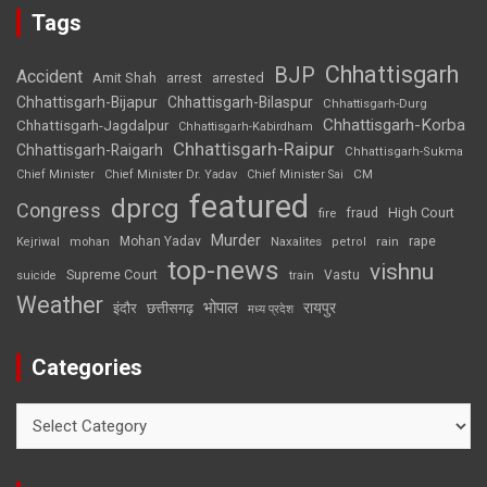
Tags
Chhattisgarh
BJP
Accident
Amit Shah
arrested
arrest
Chhattisgarh-Bijapur
Chhattisgarh-Bilaspur
Chhattisgarh-Durg
Chhattisgarh-Korba
Chhattisgarh-Jagdalpur
Chhattisgarh-Kabirdham
Chhattisgarh-Raipur
Chhattisgarh-Raigarh
Chhattisgarh-Sukma
CM
Chief Minister
Chief Minister Dr. Yadav
Chief Minister Sai
featured
dprcg
Congress
High Court
fire
fraud
Murder
rape
Mohan Yadav
Naxalites
rain
Kejriwal
mohan
petrol
top-news
vishnu
Supreme Court
Vastu
suicide
train
Weather
भोपाल
रायपुर
इंदौर
छत्तीसगढ़
मध्य प्रदेश
Categories
Categories