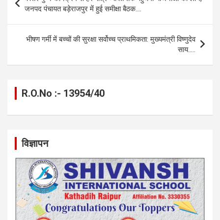
o
g
A
a
n
navigation
जनपद पंचायत बड़ेराजपुर में हुई समीक्षा बैठक….
o
er
p
m
k
k
p
भीषण गर्मी में बच्चों की सुरक्षा सर्वोच्च प्राथमिकता: मुख्यमंत्री विष्णुदेव
साय…..
R.O.No :- 13954/40
विज्ञापन