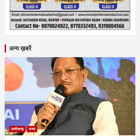
अन्य ख़बरें
छत्तीसगढ़
राज्य