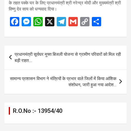
के तहत पक्के घर के लिए प्रधानमंत्री श्री नरेन्द्र मोदी और मुख्यमंत्री श्री
विष्णु देव साय को धन्यवाद दिया।
F
M
W
X
T
G
C
S
a
es
h
el
m
o
h
ce
se
at
e
ail
py
ar
b
n
s
gr
Li
e
Post
प्रधानमंत्री सूर्यघर मुफ्त बिजली योजना से ग्रामीण परिवारों को मिल रही
o
g
A
a
n
navigation
बड़ी राहत….
o
er
p
m
k
k
p
सामान्य प्रशासन विभाग ने मंत्रियों के प्रभार वाले जिलों में किया आंशिक
संशोधन, जारी हुआ नया आदेश…
R.O.No :- 13954/40