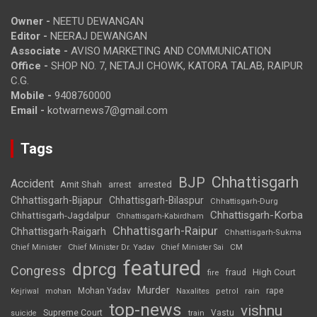
Owner -
NEETU DEWANGAN
Editor -
NEERAJ DEWANGAN
Associate -
AVISO MARKETING AND COMMUNICATION
Office -
SHOP NO. 7, NETAJI CHOWK, KATORA TALAB, RAIPUR
C.G.
Mobile -
9408760000
Email -
kotwarnews7@gmail.com
Tags
Chhattisgarh
BJP
Accident
Amit Shah
arrested
arrest
Chhattisgarh-Bijapur
Chhattisgarh-Bilaspur
Chhattisgarh-Durg
Chhattisgarh-Korba
Chhattisgarh-Jagdalpur
Chhattisgarh-Kabirdham
Chhattisgarh-Raipur
Chhattisgarh-Raigarh
Chhattisgarh-Sukma
CM
Chief Minister
Chief Minister Dr. Yadav
Chief Minister Sai
featured
dprcg
Congress
High Court
fire
fraud
Murder
rape
Mohan Yadav
Naxalites
rain
Kejriwal
mohan
petrol
top-news
vishnu
Supreme Court
Vastu
suicide
train