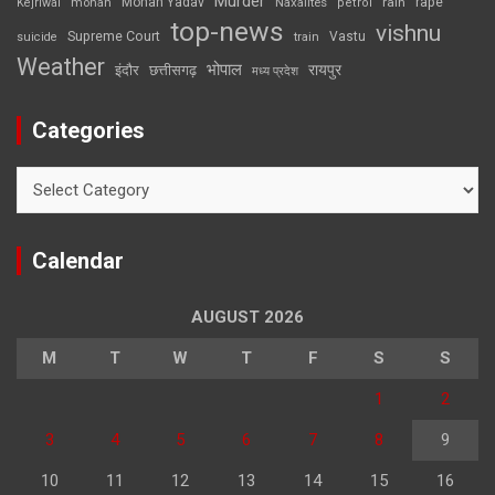
Murder
rape
Mohan Yadav
Naxalites
rain
Kejriwal
mohan
petrol
top-news
vishnu
Supreme Court
Vastu
suicide
train
Weather
भोपाल
रायपुर
इंदौर
छत्तीसगढ़
मध्य प्रदेश
Categories
Categories
Calendar
AUGUST 2026
M
T
W
T
F
S
S
1
2
3
4
5
6
7
8
9
10
11
12
13
14
15
16