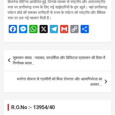
बिजनेस मीटिंग्स आयोजित हुई, जिनके माध्यम से राष्ट्रीय और अंतरराष्ट्रीय
स्तर पर छत्तीसगढ़ राज्य के लिए नई साझेदारियों के द्वार खुले। यहां छत्तीसगढ़
पर्यटन बोर्ड की सशक्त भागीदारी से राज्य के पर्यटन को राष्ट्रीय और वैश्विक
स्तर पर एक नई पहचान मिली है।
F
M
W
X
T
G
C
S
a
es
h
el
m
o
h
ce
se
at
e
ail
py
ar
b
n
s
gr
Li
e
Post
सुशासन संवाद : नवाचार, पारदर्शिता और डिजिटल प्रशासन की दिशा में
o
g
A
a
n
navigation
निर्णायक कदम…
o
er
p
m
k
k
p
मनरेगा योजना से ग्रामीणों को मिला रोजगार और आत्मनिर्भरता का
अवसर….
R.O.No :- 13954/40