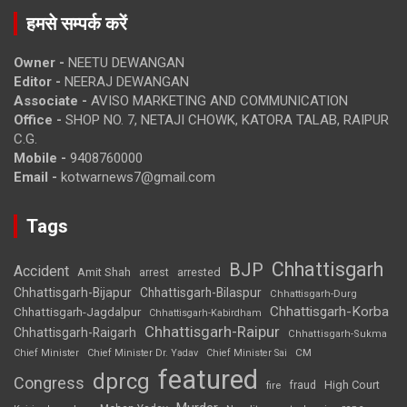
हमसे सम्पर्क करें
Owner -
NEETU DEWANGAN
Editor -
NEERAJ DEWANGAN
Associate -
AVISO MARKETING AND COMMUNICATION
Office -
SHOP NO. 7, NETAJI CHOWK, KATORA TALAB, RAIPUR
C.G.
Mobile -
9408760000
Email -
kotwarnews7@gmail.com
Tags
Chhattisgarh
BJP
Accident
Amit Shah
arrested
arrest
Chhattisgarh-Bijapur
Chhattisgarh-Bilaspur
Chhattisgarh-Durg
Chhattisgarh-Korba
Chhattisgarh-Jagdalpur
Chhattisgarh-Kabirdham
Chhattisgarh-Raipur
Chhattisgarh-Raigarh
Chhattisgarh-Sukma
CM
Chief Minister
Chief Minister Dr. Yadav
Chief Minister Sai
featured
dprcg
Congress
High Court
fire
fraud