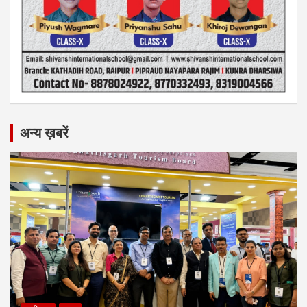
अन्य ख़बरें