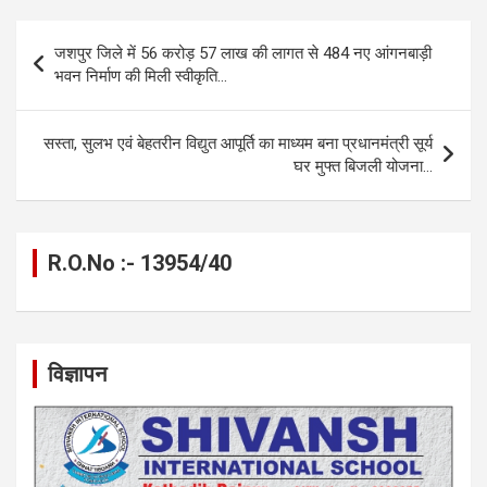
ce
se
at
e
ail
py
ar
b
n
s
gr
Li
e
Post
जशपुर जिले में 56 करोड़ 57 लाख की लागत से 484 नए आंगनबाड़ी
o
g
A
a
n
navigation
भवन निर्माण की मिली स्वीकृति…
o
er
p
m
k
k
p
सस्ता, सुलभ एवं बेहतरीन विद्युत आपूर्ति का माध्यम बना प्रधानमंत्री सूर्य
घर मुफ्त बिजली योजना…
R.O.No :- 13954/40
विज्ञापन