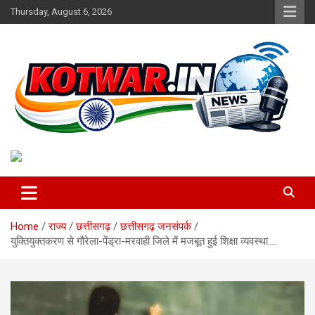
Skip
Thursday, August 6, 2026
to
content
Voice of Rural India
kotwar.in
Home
राज्य
छत्तीसगढ़
छत्तीसगढ़ जनसंपर्क
युक्तियुक्तकरण से गौरेला-पेंड्रा-मरवाही जिले में मजबूत हुई शिक्षा व्यवस्था….