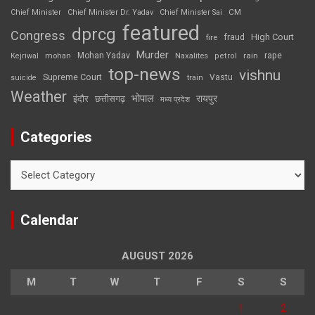
CM
Chief Minister
Chief Minister Dr. Yadav
Chief Minister Sai
featured
dprcg
Congress
High Court
fire
fraud
Murder
rape
Mohan Yadav
Naxalites
rain
Kejriwal
mohan
petrol
top-news
vishnu
Supreme Court
Vastu
suicide
train
Weather
भोपाल
रायपुर
इंदौर
छत्तीसगढ़
मध्य प्रदेश
Categories
Categories
Calendar
AUGUST 2026
M
T
W
T
F
S
S
1
2