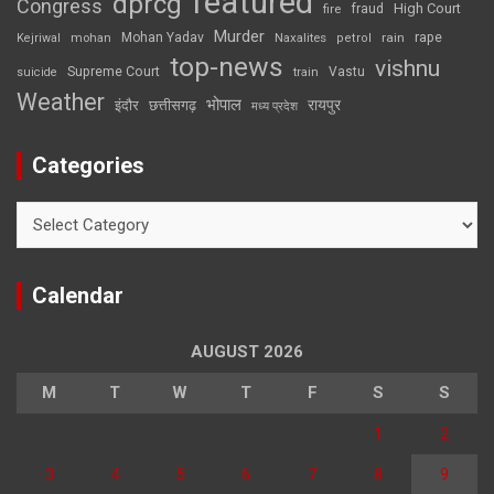
featured
dprcg
Congress
High Court
fire
fraud
Murder
rape
Mohan Yadav
Naxalites
rain
Kejriwal
mohan
petrol
top-news
vishnu
Supreme Court
Vastu
suicide
train
Weather
भोपाल
रायपुर
इंदौर
छत्तीसगढ़
मध्य प्रदेश
Categories
Categories
Calendar
AUGUST 2026
M
T
W
T
F
S
S
1
2
3
4
5
6
7
8
9