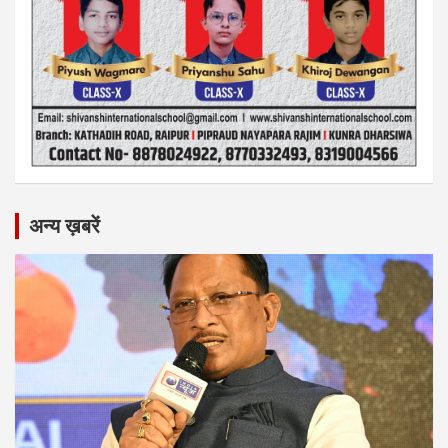
अन्य ख़बरें