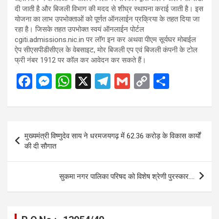
दी जाती है और बिजली विभाग की मदद से शीघ्र स्थापना कराई जाती है। इस
योजना का लाभ उपभोक्ताओं को पूर्णत ऑनलाईन प्रक्रिया के तहत दिया जा
रहा है। जिसके तहत उपभोक्त स्वयं ऑनलाईन पोर्टल
cgiti.admissions.nic.in पर लॉग इन कर अथवा पीएम सूर्यघर मोबाईल
ऐप सीएसपीडीसीएल के वेबसाइट, मोर बिजली एप एवं बिजली कंपनी के टोल
फ्री नंबर 1912 पर कॉल कर आवेदन कर सकते हैं।
F
M
W
X
T
G
C
S
a
es
h
el
m
o
h
ce
se
at
e
ail
py
ar
b
n
s
gr
Li
e
Post
मुख्यमंत्री विष्णुदेव साय ने धरमजयगढ़ में 62.36 करोड़ के विकास कार्यों
o
g
A
a
n
navigation
की दी सौगात
o
er
p
m
k
k
p
सुकमा नगर पालिका परिषद को विशेष श्रेणी पुरस्कार….