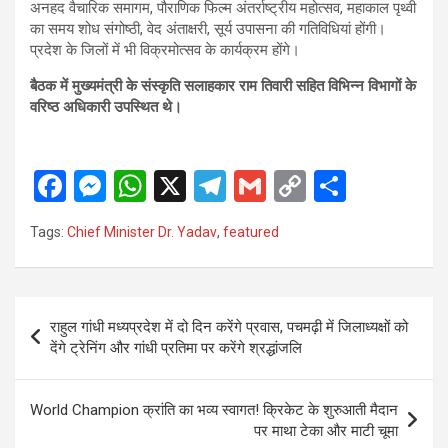
अनहद वैचारिक समागम, पौराणिक फिल्म अंतर्राष्ट्रीय महोत्सव, महाकाल पृथ्वी
का समय शोध संगोष्ठी, वेद अंताक्षरी, सूर्य उपासना की गतिविधियां होंगी।
प्रदेश के जिलों में भी विक्रमोत्सव के कार्यक्रम होंगे।
बैठक में मुख्यमंत्री के संस्कृति सलाहकार राम तिवारी सहित विभिन्न विभागों के
वरिष्ठ अधिकारी उपस्थित थे।
F
M
W
X
T
G
C
S
a
es
h
el
m
o
h
Tags:
Chief Minister Dr. Yadav
,
featured
ce
se
at
e
ail
py
ar
b
n
s
gr
Li
e
o
g
A
a
n
Post
राहुल गांधी मध्यप्रदेश में दो दिन करेंगे प्रवास, पचमढ़ी में जिलाध्यक्षों को
o
er
p
m
k
navigation
देंगे ट्रेनिंग और गांधी प्रतिमा पर करेंगे श्रद्धांजलि
k
p
World Champion क्रांति का भव्य स्वागत! क्रिकेट के शुरुआती मैदान
पर माथा टेका और माटी चूमा