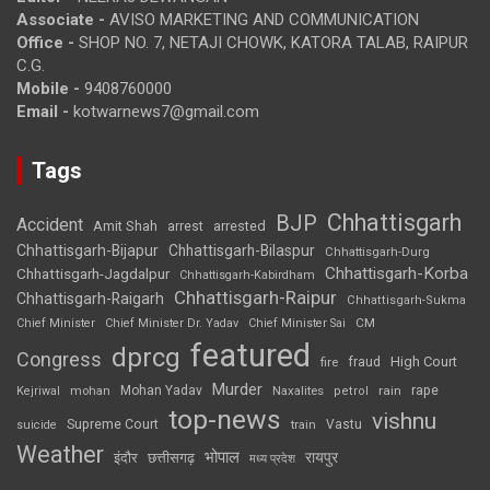
Associate -
AVISO MARKETING AND COMMUNICATION
Office -
SHOP NO. 7, NETAJI CHOWK, KATORA TALAB, RAIPUR
C.G.
Mobile -
9408760000
Email -
kotwarnews7@gmail.com
Tags
Chhattisgarh
BJP
Accident
Amit Shah
arrested
arrest
Chhattisgarh-Bijapur
Chhattisgarh-Bilaspur
Chhattisgarh-Durg
Chhattisgarh-Korba
Chhattisgarh-Jagdalpur
Chhattisgarh-Kabirdham
Chhattisgarh-Raipur
Chhattisgarh-Raigarh
Chhattisgarh-Sukma
CM
Chief Minister
Chief Minister Dr. Yadav
Chief Minister Sai
featured
dprcg
Congress
High Court
fire
fraud
Murder
rape
Mohan Yadav
Naxalites
rain
Kejriwal
mohan
petrol
top-news
vishnu
Supreme Court
Vastu
suicide
train
Weather
भोपाल
रायपुर
इंदौर
छत्तीसगढ़
मध्य प्रदेश