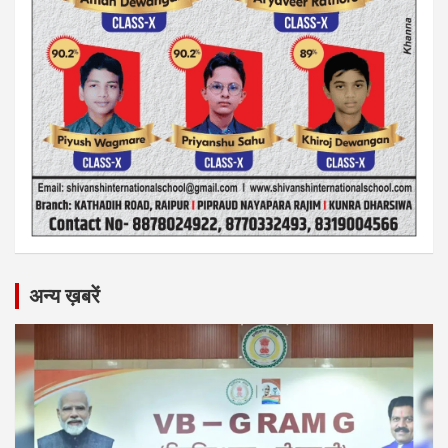
अन्य ख़बरें