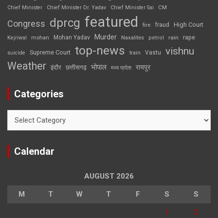
CM
Chief Minister
Chief Minister Dr. Yadav
Chief Minister Sai
featured
dprcg
Congress
High Court
fire
fraud
Murder
rape
Mohan Yadav
Naxalites
rain
Kejriwal
mohan
petrol
top-news
vishnu
Supreme Court
Vastu
suicide
train
Weather
भोपाल
रायपुर
इंदौर
छत्तीसगढ़
मध्य प्रदेश
Categories
Categories
Calendar
AUGUST 2026
M
T
W
T
F
S
S
1
2