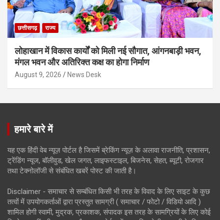
छत्तीसगढ़
राज्य
लोहाखान में विकास कार्यों को मिली नई सौगात, आंगनबाड़ी भवन,
मंगल भवन और अतिरिक्त कक्ष का होगा निर्माण
August 9, 2026
News Desk
हमारे बारे में
यह एक हिंदी वेब न्यूज़ पोर्टल है जिसमें ब्रेकिंग न्यूज़ के अलावा राजनीति, प्रशासन,
ट्रेंडिंग न्यूज, बॉलीवुड, खेल जगत, लाइफस्टाइल, बिजनेस, सेहत, ब्यूटी, रोजगार
तथा टेक्नोलॉजी से संबंधित खबरें पोस्ट की जाती है।
Disclaimer - समाचार से सम्बंधित किसी भी तरह के विवाद के लिए साइट के कुछ
तत्वों में उपयोगकर्ताओं द्वारा प्रस्तुत सामग्री ( समाचार / फोटो / विडियो आदि )
शामिल होगी स्वामी, मुद्रक, प्रकाशक, संपादक इस तरह के सामग्रियों के लिए कोई