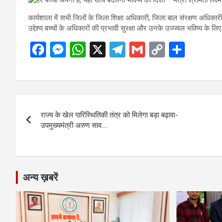
कार्यशाला में सभी जिलों के जिला शिक्षा अधिकारी, जिला बाल संरक्षण अधिकार
उद्देश्य बच्चों के अधिकारों की प्रभावी सुरक्षा और उनके उज्ज्वल भविष्य के 
F
M
W
X
T
G
C
S
a
es
h
el
m
o
h
ce
se
at
e
ail
py
ar
b
n
s
gr
Li
e
Post
o
g
A
a
n
राज्य के खेल पारिस्थितिकी तंत्र को मिलेगा बड़ा बढ़ावा-
navigation
o
er
p
m
k
उपमुख्यमंत्री अरुण साव….
k
p
अन्य ख़बरें