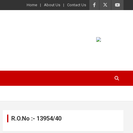
Home
About Us
Contact Us
R.O.No :- 13954/40