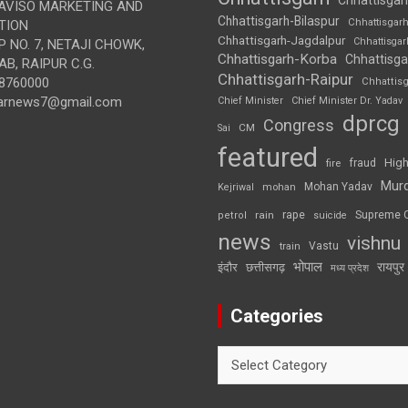
AVISO MARKETING AND
Chhattisgarh-Bilaspur
Chhattisgar
TION
Chhattisgarh-Jagdalpur
Chhattisga
 NO. 7, NETAJI CHOWK,
Chhattisgarh-Korba
Chhattisga
B, RAIPUR C.G.
Chhattisgarh-Raipur
8760000
Chhattis
arnews7@gmail.com
Chief Minister
Chief Minister Dr. Yadav
dprcg
Congress
CM
Sai
featured
High
fire
fraud
Mur
Mohan Yadav
Kejriwal
mohan
rape
Supreme 
rain
petrol
suicide
news
vishnu
Vastu
train
भोपाल
रायपुर
इंदौर
छत्तीसगढ़
मध्य प्रदेश
Categories
Categories