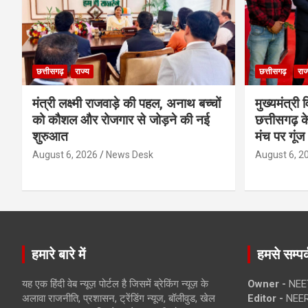
छत्तीसगढ़
राज्य
छत्तीसगढ़
राज
मंत्री लक्ष्मी राजवाड़े की पहल, अनाथ बच्चों
मुख्यमंत्री व
को कौशल और रोजगार से जोड़ने की नई
छत्तीसगढ़ के
शुरुआत
मंच पर गूंज
August 6, 2026
News Desk
August 6, 2
हमारे बारे में
हमसे सम्पर्
यह एक हिंदी वेब न्यूज़ पोर्टल है जिसमें ब्रेकिंग न्यूज़ के
Owner -
NEE
अलावा राजनीति, प्रशासन, ट्रेंडिंग न्यूज, बॉलीवुड, खेल
Editor -
NEE