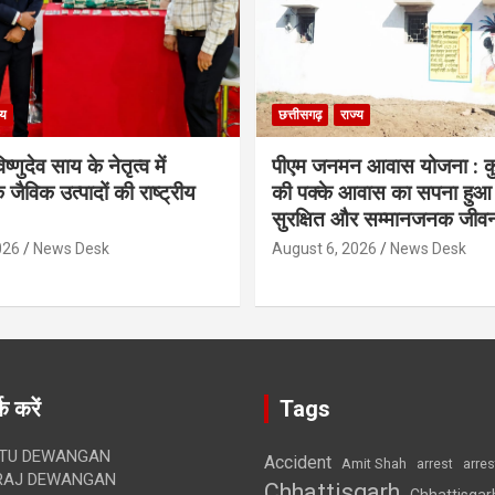
्य
छत्तीसगढ़
राज्य
िष्णुदेव साय के नेतृत्व में
पीएम जनमन आवास योजना : कु
 जैविक उत्पादों की राष्ट्रीय
की पक्के आवास का सपना हुआ प
सुरक्षित और सम्मानजनक जीव
026
News Desk
August 6, 2026
News Desk
क करें
Tags
TU DEWANGAN
Accident
Amit Shah
arre
arrest
RAJ DEWANGAN
Chhattisgarh
Chhattisgar