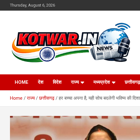
Skip
Thursday, August 6, 2026
to
content
Voice of Rural India
kotwar.in
HOME
देश
विदेश
राज्य
मध्यप्रदेश
छत्तीसगढ़
Home
राज्य
छत्तीसगढ़
हर बच्चा अपना है, यही सोच बदलेगी भविष्य की दिशा – 