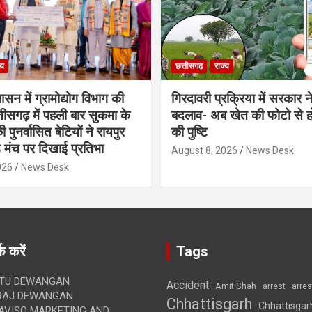
्य
छत्तीसगढ़
राज्य
शासन में ग्रामोद्योग विभाग की
गिरदावरी प्रक्रिया में सरकार ने
ीसगढ़ में पहली बार सुकमा के
बदलाव- अब खेत की फोटो से 
पुनर्वासित बेटियों ने रायपुर
की पुष्टि
े मंच पर दिखाई प्रतिभा
August 8, 2026
News Desk
026
News Desk
क करें
Tags
TU DEWANGAN
Accident
Amit Shah
arre
arrest
RAJ DEWANGAN
Chhattisgarh
Chhattisgar
AVISO MARKETING AND