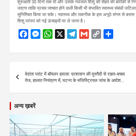
शुरुआती 30 दिनों तक माँ और उसके नवजात शिशु की सेहत की बारीकी से नि
जाएगा ताकि प्रसव पश्चात होने वाली किसी भी संभावित स्वास्थ्य संबंधी ज
सुनिश्चित किया जा सके। स्वास्थ्य और तकनीक के इस अनूठे संगम से बस्तर प
शिशु परंपरा को नई ऊंचाइयों पर ले जाना है।
F
M
W
X
T
G
C
S
a
es
h
el
m
o
h
ce
se
at
e
ail
py
ar
b
n
s
gr
Li
e
Post
o
g
A
a
n
वेदांता प्लांट में बॉयलर हादसा: प्रशासन की मुस्तैदी से राहत-बचाव
navigation
o
er
p
m
k
तेज, हालात नियंत्रण में, घटना के मजिस्ट्रियल जांच के आदेश….
k
p
अन्य ख़बरें