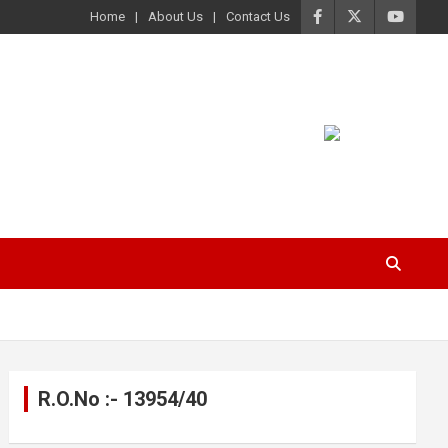
Home
About Us
Contact Us
R.O.No :- 13954/40