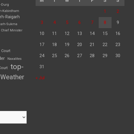
M
T
W
T
F
S
S
h-Durg
1
2
rh-Kabirdham
rh-Raigarh
3
4
5
6
7
8
9
garh-Sukma
Chief Minister
10
11
12
13
14
15
16
17
18
19
20
21
22
23
 Court
24
25
26
27
28
29
30
der
Naxalites
top-
31
Court
Weather
« Jul