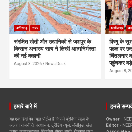
छत्तीसगढ़
राज्य
छत्तीसगढ़
राज
संरक्षित खेती और उद्यानिकी से जशपुर के
विष्णु के सु
किसान अनारथ साय ने लिखी आत्मनिर्भरता
पहल पर छत्त
की नई कहानी
चिंतलनार की 
पहुंचकर बड़
August 8, 2026
News Desk
August 8, 2
हमारे बारे में
हमसे सम्पर्
यह एक हिंदी वेब न्यूज़ पोर्टल है जिसमें ब्रेकिंग न्यूज़ के
Owner -
NEE
अलावा राजनीति, प्रशासन, ट्रेंडिंग न्यूज, बॉलीवुड, खेल
Editor -
NEE
जगत, लाइफस्टाइल, बिजनेस, सेहत, ब्यूटी, रोजगार तथा
Associate -