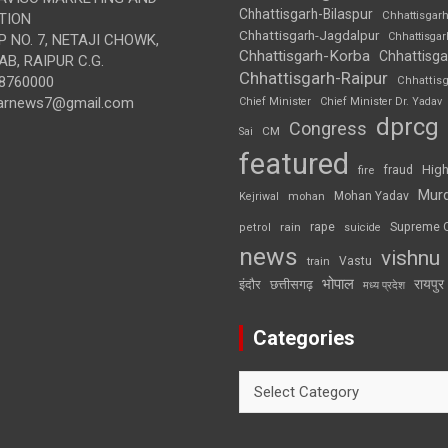
Chhattisgarh-Bilaspur
Chhattisgar
TION
Chhattisgarh-Jagdalpur
Chhattisga
 NO. 7, NETAJI CHOWK,
Chhattisgarh-Korba
Chhattisga
B, RAIPUR C.G.
Chhattisgarh-Raipur
8760000
Chhattis
arnews7@gmail.com
Chief Minister
Chief Minister Dr. Yadav
dprcg
Congress
CM
Sai
featured
High
fire
fraud
Mur
Mohan Yadav
Kejriwal
mohan
rape
Supreme 
rain
petrol
suicide
news
vishnu
Vastu
train
भोपाल
रायपुर
इंदौर
छत्तीसगढ़
मध्य प्रदेश
Categories
Categories